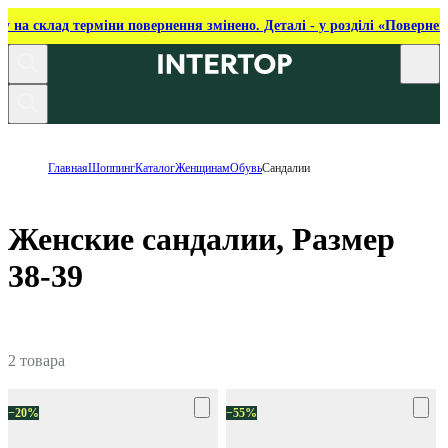
ку на склад терміни повернення змінено. Деталі - у розділі «Повернен
Главная
Шоппинг
Каталог
Женщинам
Обувь
Сандалии
Женские сандалии, Размер
38-39
2 товара
−20%
−55%