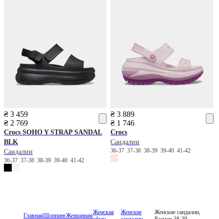
₴ 3 459
₴ 3 889
₴ 2 769
₴ 1 746
Crocs
SOHO Y STRAP SANDAL
Crocs
BLK
Сандалии
36-37
37-38
38-39
39-40
41-42
Сандалии
36-37
37-38
38-39
39-40
41-42
Женская
Женские
Женские сандалии,
Главная
Шоппинг
Женщинам
обувь
сандалии
Размер 38-39