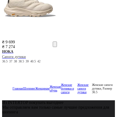
₴ 9 699
₴ 7 274
HOKA
Сапоги дутики
36.5
37
38
38.5
39
40.5
42
Женские
Женские
Женские сапоги
Женская
Главная
Шоппинг
Женщинам
ботинки и
сапоги
дутики, Размер
обувь
сапоги
дутики
36.5
Из INTERTOP покупать выгоднее
Мы отправляем вам только самые лучшие предложения для
шопинга