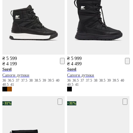
₴ 5 599
₴ 5 999
₴ 4 199
₴ 4 499
Sorel
Sorel
Сапоги дутики
Сапоги дутики
36
36.5
37
37.5
38
38.5
39
39.5
40
36
36.5
37
37.5
38
38.5
39
39.5
40
40.5
41
40.5
41
−31%
−31%