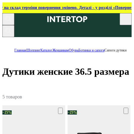
ку на склад терміни повернення змінено. Деталі - у розділі «Повернен
Главная
Шоппинг
Каталог
Женщинам
Обувь
Ботинки и сапоги
Сапоги дутики
Дутики женские 36.5 размера
5 товаров
−25%
−25%