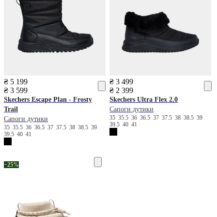
₴ 5 199
₴ 3 499
₴ 3 599
₴ 2 399
Skechers
Escape Plan - Frosty
Skechers
Ultra Flex 2.0
Trail
Сапоги дутики
35
35.5
36
36.5
37
37.5
38
38.5
39
Сапоги дутики
39.5
40
41
35
35.5
36
36.5
37
37.5
38
38.5
39
39.5
40
41
−25%