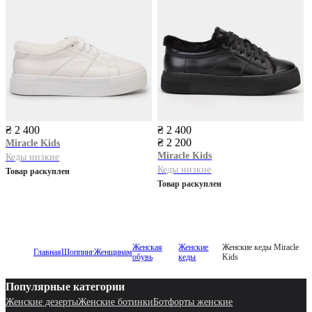
₴ 2 400
₴ 2 400
₴ 2 200
Miracle Kids
Miracle Kids
Кеды низкие
Кеды низкие
Товар раскуплен
Товар раскуплен
Женская
Женские
Женские кеды Miracle
Главная
Шоппинг
Женщинам
обувь
кеды
Kids
Популярные категории
Женские дезерты
Женские ботинки
Ботфорты женские