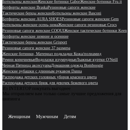
Ботильоны женские
Женские ботинки Gabor
Женские ботинки Fru.it
Ботфорты женские Braska
Резиновые сапоги женские
Тактические берцы женские
Ботильоны женские Basconi
Ботфорты женские AURA SHOES
Резиновые сапоги женские Gem
Ботильоны женские осень-зима
Женские сапоги резиновые Crocs
Резиновые сапоги женские COQUI
Женское тактические ботинки Keen
Ботфорты женские зимние и осенние
Тактические берцы женские Grisport
Резиновые сапоги женские 37 размера
Женские ботинки, Материал подкладки Кожа/полиамид
Ремни коричневые
Водолазки изумрудные
Лыжные куртки O'Neill
Черная Пятница аксессуары
Домашняя одежда Bomboogie
Женские рубашки с длинным рукавом Danna
Распродажа детских головных уборов красного цвета
Распродажа детских брюк для девочек бежевого цвета
Из INTERTOP покупать выгоднее
Мы отправляем вам только самые лучшие предложения для
шопинга
Женщинам
Мужчинам
Детям