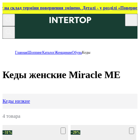
ку на склад терміни повернення змінено. Деталі - у розділі «Повернен
Главная
Шоппинг
Каталог
Женщинам
Обувь
Кеды
Кеды женские Miracle ME
Кеды низкие
4 товара
−31%
−29%