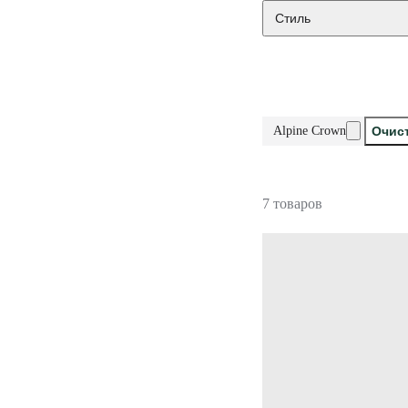
Стиль
Alpine Сrown
Очис
7 товаров