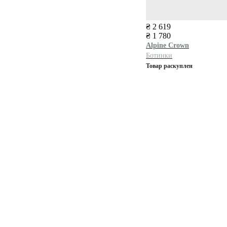
₴ 2 619
₴ 1 780
Alpine Сrown
Ботинки
Товар раскуплен