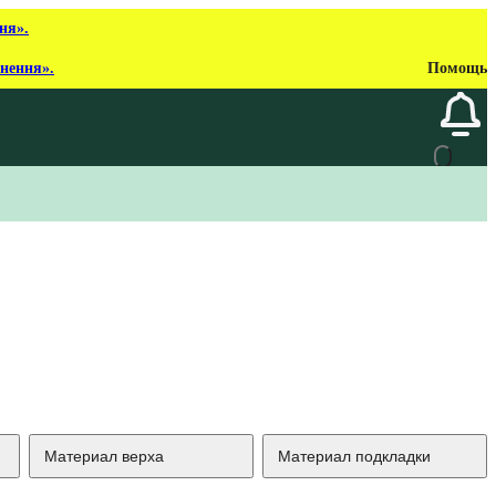
ня».
рнення».
Помощь
Материал верха
Материал подкладки