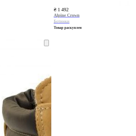
₴ 1 492
Alpine Сrown
Ботинки
Товар раскуплен