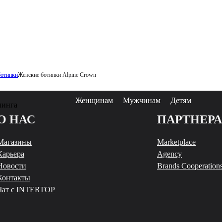
ботинки
Женские ботинки Alpine Сrown
Женщинам
Мужчинам
Детям
пинга
О НАС
ПАРТНЕР
Магазины
Marketplace
Карьера
Agency
Новости
Brands Cooperation
Контакты
Чат с INTERTOP