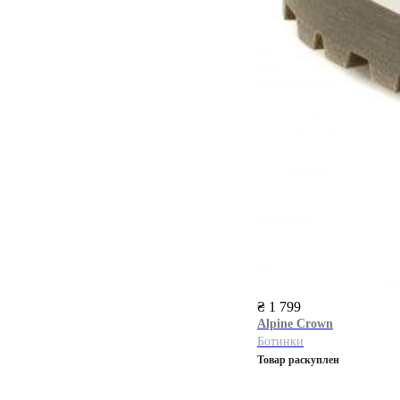
₴ 1 799
Alpine Сrown
Ботинки
Товар раскуплен