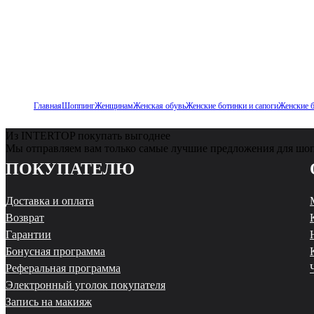
Главная
Шоппинг
Женщинам
Женская обувь
Женские ботинки и сапоги
Женские 
Из INTERTOP покупать выгоднее
Мы отправляем вам только самые лучшие предложения для шо
ПОКУПАТЕЛЮ
Доставка и оплата
Возврат
Гарантии
Бонусная программа
Реферальная программа
Электронный уголок покупателя
Запись на макияж