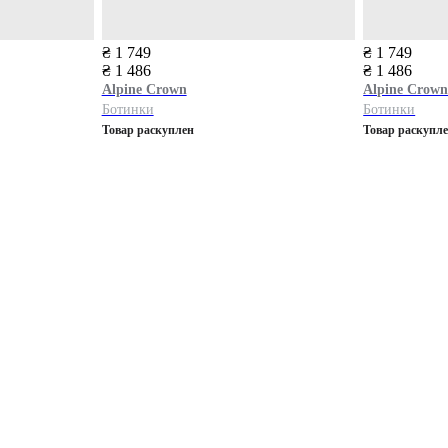
₴ 1 749
₴ 1 749
₴ 1 486
₴ 1 486
Alpine Сrown
Alpine Сrow
Ботинки
Ботинки
Товар раскуплен
Товар раскупл