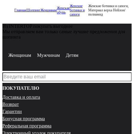
Женские
Женские ботинки и сапоги,
Женская
Главная
Шоппинг
Женщинам
ботинки и
Материал верха Нейлон/
обувь
сапоги
полиамид
Из INTERTOP покупать выгоднее
Мы отправляем вам только самые лучшие предложения для
шопинга
Женщинам
Мужчинам
Детям
ПОКУПАТЕЛЮ
Доставка и оплата
Возврат
Гарантии
Бонусная программа
Реферальная программа
Электронный уголок покупателя