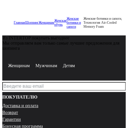
Женские
Женские ботинки и сапоги,
Женская
Главная
Шоппинг
Женщинам
ботинки и
Технология Air-Cooled
обувь
сапоги
Memory Foam
Из INTERTOP покупать выгоднее
Мы отправляем вам только самые лучшие предложения для
шопинга
Женщинам
Мужчинам
Детям
ПОКУПАТЕЛЮ
Доставка и оплата
Возврат
Гарантии
Бонусная программа