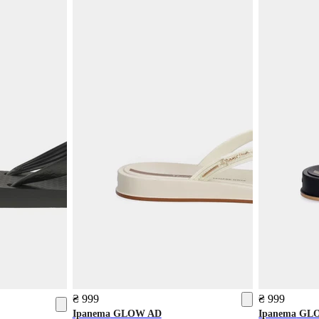
₴ 999
₴ 999
Ipanema
GLOW AD
Ipanema
GLO