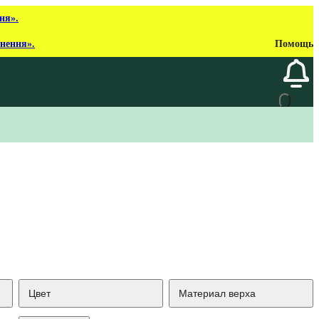
ня».
рнення».
Помощь
Цвет
Материал верха