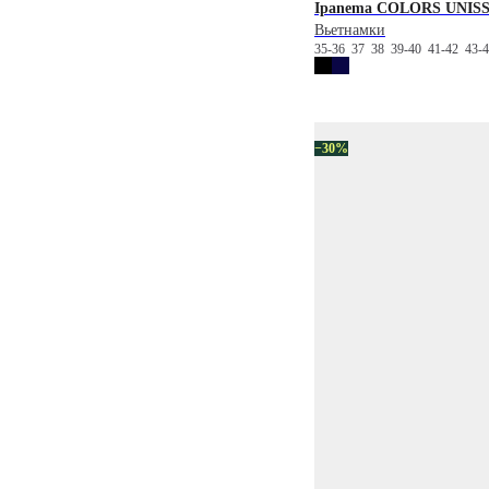
Ipanema
COLORS UNISS
Вьетнамки
35-36
37
38
39-40
41-42
43-
−30%