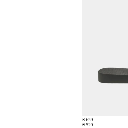
₴ 659
₴ 529