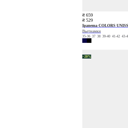
₴ 659
₴ 529
Ipanema
COLORS UNISS
Вьетнамки
35-36
37
38
39-40
41-42
43-
−20%