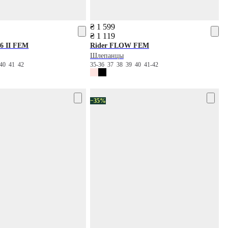
₴ 1 599
₴ 1 119
6 II FEM
Rider
FLOW FEM
Шлепанцы
-40
41
42
35-36
37
38
39
40
41-42
−35%