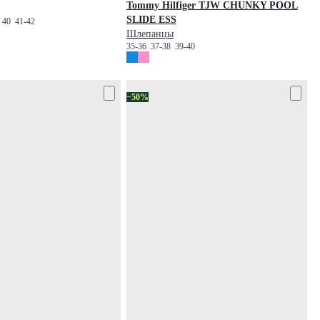
Tommy Hilfiger
TJW CHUNKY POOL
SLIDE ESS
9
40
41-42
Шлепанцы
35-36
37-38
39-40
−50%