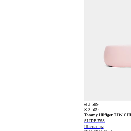
₴ 3 589
₴ 2 509
Tommy Hilfiger
TJW CH
SLIDE ESS
Шлепанцы