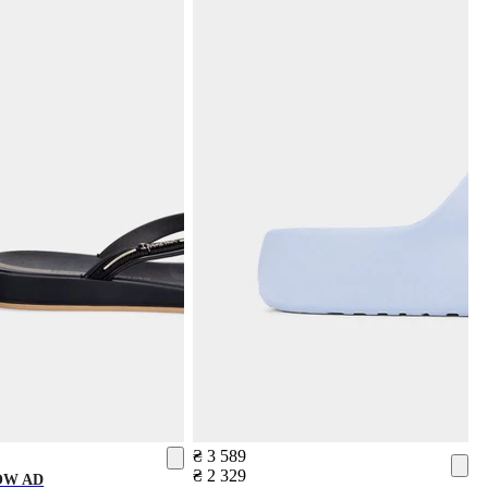
₴ 3 589
₴ 2 329
W AD