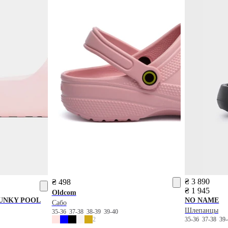
₴ 3 890
₴ 498
₴ 1 945
Oldcom
UNKY POOL
NO NAME
Сабо
Шлепанцы
35-36
37-38
38-39
39-40
2
35-36
37-38
39