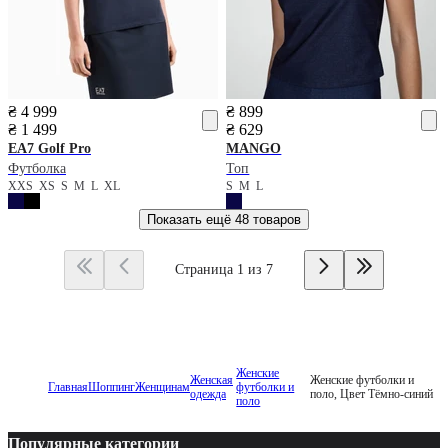
₴ 4 999
₴ 899
₴ 1 499
₴ 629
EA7
Golf Pro
MANGO
Футболка
Топ
XXS
XS
S
M
L
XL
S
M
L
Показать ещё
48 товаров
Страница 1 из 7
Женские
Женская
Женские футболки и
Главная
Шоппинг
Женщинам
футболки и
одежда
поло, Цвет Тёмно-синий
поло
Популярные категории