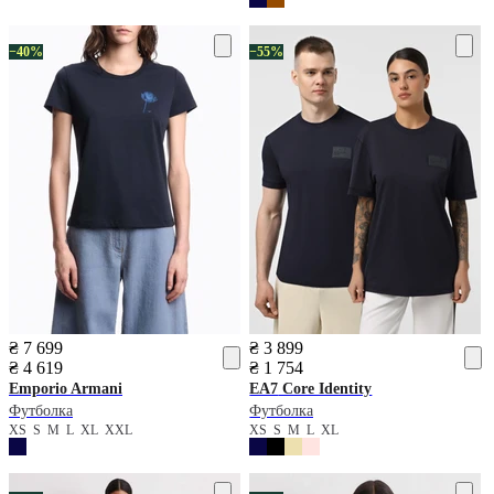
−40%
−55%
₴ 7 699
₴ 3 899
₴ 4 619
₴ 1 754
Emporio Armani
EA7
Core Identity
Футболка
Футболка
XS
S
M
L
XL
XXL
XS
S
M
L
XL