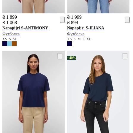
₴ 1 899
₴ 1 999
₴ 1 068
₴ 899
Napapijri
S-ANTIMONY
Napapijri
S-ILIANA
Футболка
Футболка
XS
S
M
XS
S
M
L
XL
−40%