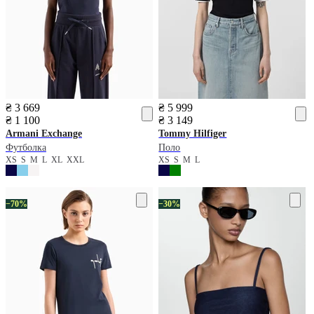
₴ 3 669
₴ 5 999
₴ 1 100
₴ 3 149
Armani Exchange
Tommy Hilfiger
Футболка
Поло
XS
S
M
L
XL
XXL
XS
S
M
L
−70%
−30%