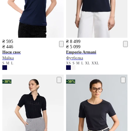
₴ 595
₴ 8 499
₴ 446
₴ 5 099
Носи своє
Emporio Armani
Майка
Футболка
S
M
L
XS
S
M
L
XL
XXL
−30%
−50%