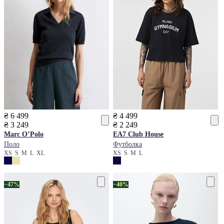
₴ 6 499
₴ 4 499
₴ 3 249
₴ 2 249
Marc O’Polo
EA7
Club House
Поло
Футболка
XS
S
M
L
XL
XS
S
M
L
−47%
−40%