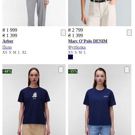
₴ 1 999
₴ 2 799
₴ 1 399
₴ 1 399
Arber
Marc O’Polo DENIM
Поло
Футболка
XS
S
M
L
XL
XS
S
M
L
−44%
−55%