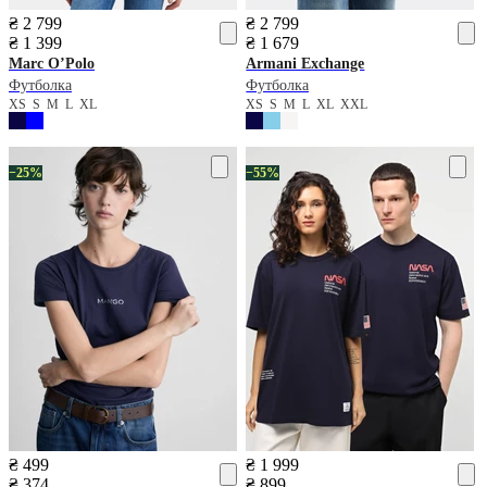
₴ 2 799
₴ 2 799
₴ 1 399
₴ 1 679
Marc O’Polo
Armani Exchange
Футболка
Футболка
XS
S
M
L
XL
XS
S
M
L
XL
XXL
−25%
−55%
₴ 499
₴ 1 999
₴ 374
₴ 899