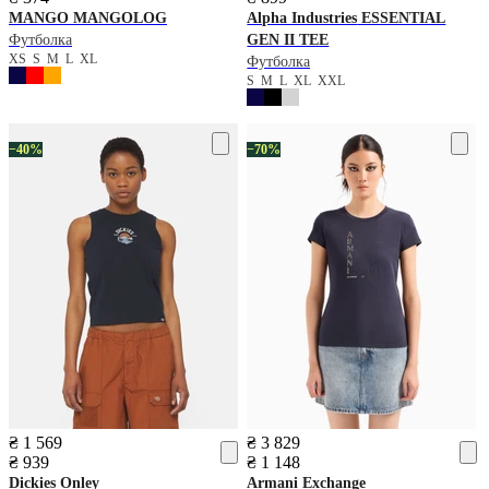
MANGO
MANGOLOG
Alpha Industries
ESSENTIAL
Футболка
GEN II TEE
XS
S
M
L
XL
Футболка
S
M
L
XL
XXL
−40%
−70%
₴ 1 569
₴ 3 829
₴ 939
₴ 1 148
Dickies
Onley
Armani Exchange