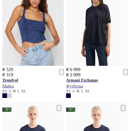
₴ 529
₴ 6 999
₴ 319
₴ 2 099
Trendyol
Armani Exchange
Майка
Футболка
XS
S
M
L
XL
XS
S
M
L
XL
−70%
−70%