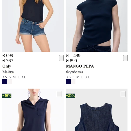
₴ 699
₴ 1 499
₴ 367
₴ 899
Only
MANGO
PEPA
Майка
Футболка
XS
S
M
L
XL
XS
S
M
L
XL
−40%
−25%