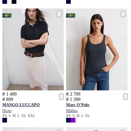
−40%
−50%
₴ 1 499
₴ 2 799
₴ 899
₴ 1 399
MANGO
LUCCAPO
Marc O’Polo
Поло
Майка
XS
S
M
L
XL
XXL
XS
S
M
L
XL