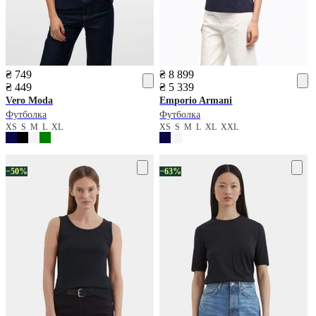
₴ 749
₴ 8 899
₴ 449
₴ 5 339
Vero Moda
Emporio Armani
Футболка
Футболка
XS
S
M
L
XL
XS
S
M
L
XL
XXL
−50%
−63%