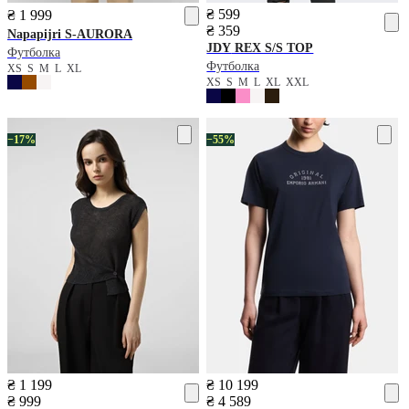
₴ 599
₴ 1 999
₴ 359
Napapijri
S-AURORA
JDY
REX S/S TOP
Футболка
Футболка
XS
S
M
L
XL
XS
S
M
L
XL
XXL
−17%
−55%
₴ 1 199
₴ 10 199
₴ 999
₴ 4 589