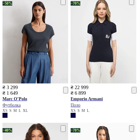
−50%
−70%
₴ 3 299
₴ 22 999
₴ 1 649
₴ 6 899
Marc O’Polo
Emporio Armani
Футболка
Поло
XS
S
M
L
XL
XS
S
M
L
−40%
−70%