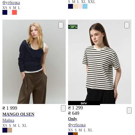
S
M
L
XL
XXL
Футболка
XS
S
M
L
−50%
new
₴ 1 299
₴ 1 999
₴ 649
MANGO
OLSEN
Only
Майка
Футболка
XS
S
M
L
XL
XS
S
M
L
XL