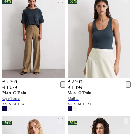
−40%
−50%
₴ 2 799
₴ 2 399
₴ 1 679
₴ 1 199
Marc O’Polo
Marc O’Polo
Футболка
Майка
XS
S
M
L
XL
XS
S
M
L
XL
−50%
−50%