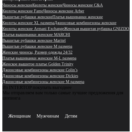
Чиносы женские
Кюлоты женские
Чиносы женские C&A
Кюлоты женские Famo
Чиносы женские Arber
Вышитые рубашки женские
Платья вышиванки женские
Кюлоты женские XL размера
Джинсовые комбинезоны женские
Кюлоты женские Armani Exchange
Женская вышитая рубашка GNIZDO
Платья вышиванки женские MARCHI
Вышитые рубашки женские Maritel
Вышитые рубашки женские M размера
Женские чиносы, Размер одежды 24/32
Платья вышиванки женские M-L размера
Женское вышитое платье Golden Trinity
Джинсовые комбинезоны женские Colin’s
Джинсовые комбинезоны женские Dickies
Джинсовые комбинезоны женские M размера
Из INTERTOP покупать выгоднее
Мы отправляем вам только самые лучшие предложения для
шопинга
Женщинам
Мужчинам
Детям