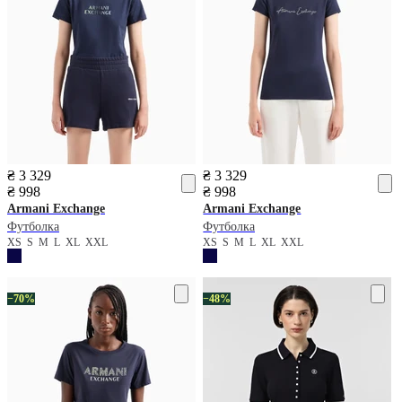
₴ 3 329
₴ 3 329
₴ 998
₴ 998
Armani Exchange
Armani Exchange
Футболка
Футболка
XS
S
M
L
XL
XXL
XS
S
M
L
XL
XXL
−70%
−48%