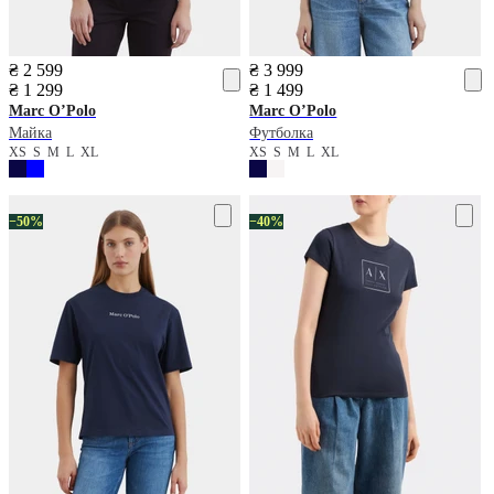
₴ 2 599
₴ 3 999
₴ 1 299
₴ 1 499
Marc O’Polo
Marc O’Polo
Майка
Футболка
XS
S
M
L
XL
XS
S
M
L
XL
−50%
−40%