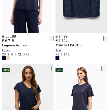
₴ 11 199
₴ 1 499
₴ 6 719
₴ 1 124
Emporio Armani
MANGO
PAROS
Поло
Топ
XS
S
M
L
XL
XXL
XS
S
M
L
−40%
−40%