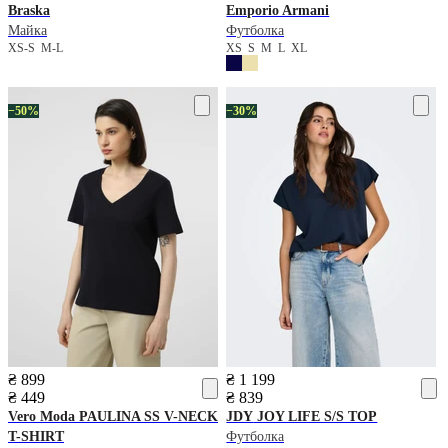
Braska
Emporio Armani
Майка
Футболка
XS-S
M-L
XS
S
M
L
XL
−50%
−30%
₴ 899
₴ 1 199
₴ 449
₴ 839
Vero Moda
PAULINA SS V-NECK
JDY
JOY LIFE S/S TOP
T-SHIRT
Футболка