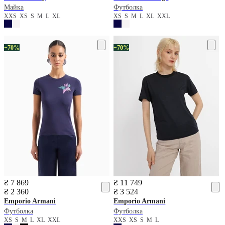
Майка
Футболка
XXS
XS
S
M
L
XL
XS
S
M
L
XL
XXL
−70%
−70%
₴ 7 869
₴ 11 749
₴ 2 360
₴ 3 524
Emporio Armani
Emporio Armani
Футболка
Футболка
XS
S
M
L
XL
XXL
XXS
XS
S
M
L