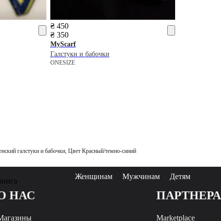
₴ 450
₴ 350
MyScarf
Галстуки и бабочки
ONESIZE
нский галстуки и бабочки, Цвет Красный/темно-синий
Женщинам
Мужчинам
Детям
пинга
О НАС
ПАРТНЕР
Магазины
Marketplace