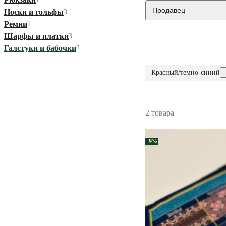
Продавец
Носки и гольфы
3
Ремни
1
Шарфы и платки
3
Галстуки и бабочки
2
Красный/темно-синий
2 товара
−9%