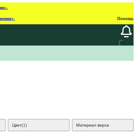
ня».
рнення».
Помощь
Цвет
(1)
Материал верха