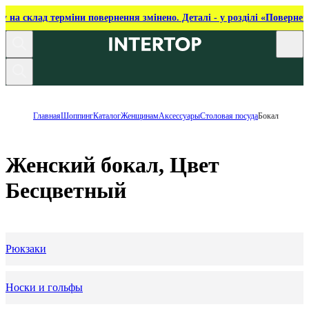
ку на склад терміни повернення змінено. Деталі - у розділі «Повернен
Главная
Шоппинг
Каталог
Женщинам
Аксессуары
Столовая посуда
Бокал
Женский бокал, Цвет
Бесцветный
Рюкзаки
Носки и гольфы