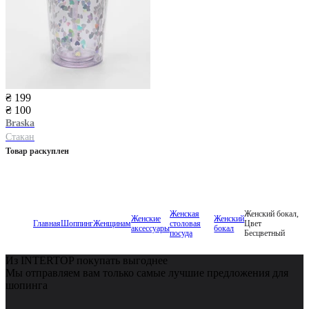
₴ 199
₴ 100
Braska
Стакан
Товар раскуплен
Женская
Женский бокал,
Женские
Женский
Главная
Шоппинг
Женщинам
столовая
Цвет
аксессуары
бокал
посуда
Бесцветный
Из INTERTOP покупать выгоднее
Мы отправляем вам только самые лучшие предложения для
шопинга