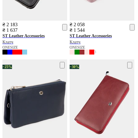
₴ 2 183
₴ 2 058
₴ 1 637
₴ 1 544
ST Leather Accessories
ST Leather Accessories
Клатч
Клатч
ONESIZE
ONESIZE
3
−25%
−30%