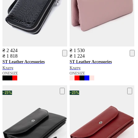
₴ 2 424
₴ 1 530
₴ 1 818
₴ 1 224
ST Leather Accessories
ST Leather Accessories
Клатч
Клатч
ONESIZE
ONESIZE
−25%
−25%