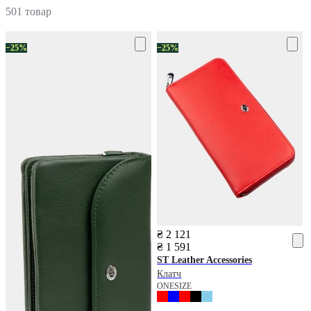
501 товар
−25%
−25%
₴ 2 121
₴ 1 591
ST Leather Accessories
Клатч
ONESIZE