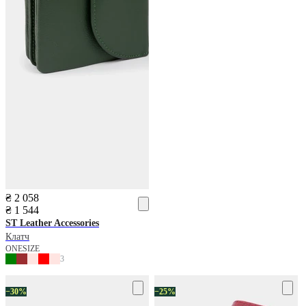
₴ 2 058
₴ 1 544
ST Leather Accessories
Клатч
ONESIZE
3
−30%
−25%