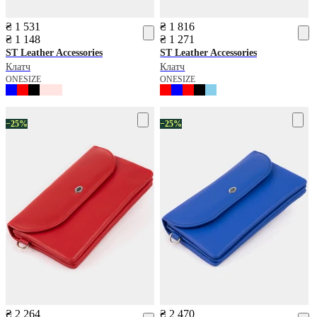
₴ 1 531
₴ 1 816
₴ 1 148
₴ 1 271
ST Leather Accessories
ST Leather Accessories
Клатч
Клатч
ONESIZE
ONESIZE
−25%
−25%
₴ 2 264
₴ 2 470