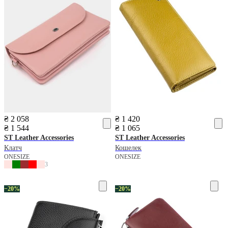
₴ 2 058
₴ 1 420
₴ 1 544
₴ 1 065
ST Leather Accessories
ST Leather Accessories
Клатч
Кошелек
ONESIZE
ONESIZE
3
−20%
−20%