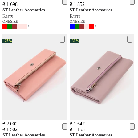
₴ 1 698
₴ 1 852
ST Leather Accessories
ST Leather Accessories
Клатч
Клатч
ONESIZE
ONESIZE
3
3
−25%
−30%
₴ 2 002
₴ 1 647
₴ 1 502
₴ 1 153
ST Leather Accessories
ST Leather Accessories