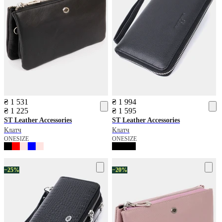
₴ 1 531
₴ 1 994
₴ 1 225
₴ 1 595
ST Leather Accessories
ST Leather Accessories
Клатч
Клатч
ONESIZE
ONESIZE
−25%
−20%