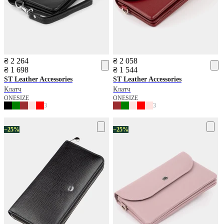
₴ 2 264
₴ 2 058
₴ 1 698
₴ 1 544
ST Leather Accessories
ST Leather Accessories
Клатч
Клатч
ONESIZE
ONESIZE
3
3
−25%
−25%