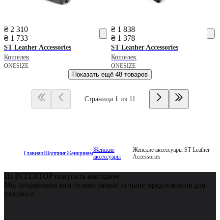
₴ 2 310
₴ 1 838
₴ 1 733
₴ 1 378
ST Leather Accessories
ST Leather Accessories
Кошелек
Кошелек
ONESIZE
ONESIZE
Показать ещё
48 товаров
Страница 1 из 11
Женские
Женские аксессуары ST Leather
Главная
Шоппинг
Женщинам
аксессуары
Accessories
Из INTERTOP покупать выгоднее
Мы отправляем вам только самые лучшие предложения для
шопинга