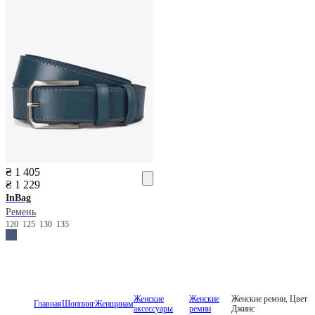
₴ 1 405
₴ 1 229
InBag
Ремень
120
125
130
135
Женские
Женские
Женские ремни, Цвет
Главная
Шоппинг
Женщинам
аксессуары
ремни
Джинс