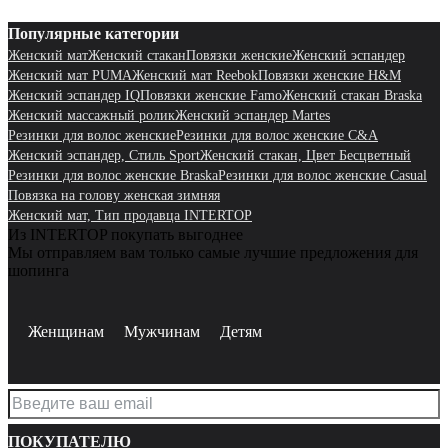
Популярные категории
Женский мат
Женский стакан
Повязки женские
Женский эспандер
Женский мат PUMA
Женский мат Reebok
Повязки женские H&M
Женский эспандер IQ
Повязки женские Famo
Женский стакан Braska
Женский массажный ролик
Женский эспандер Martes
Резинки для волос женские
Резинки для волос женские C&A
Женский эспандер, Стиль Sport
Женский стакан, Цвет Бесцветный
Резинки для волос женские Braska
Резинки для волос женские Casual
Повязка на голову женская зимняя
Женский мат, Тип продавца INTERTOP
Из INTERTOP покупать выгоднее
Мы отправляем вам только самые лучшие предложения для
шопинга
Женщинам
Мужчинам
Детям
ПОКУПАТЕЛЮ