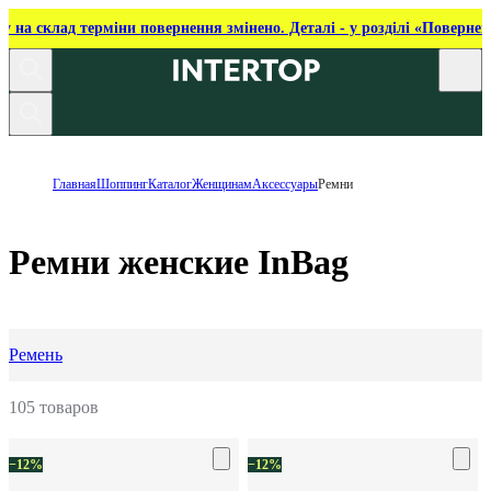
ку на склад терміни повернення змінено. Деталі - у розділі «Повернен
Главная
Шоппинг
Каталог
Женщинам
Аксессуары
Ремни
Ремни женские InBag
Ремень
105 товаров
−12%
−12%