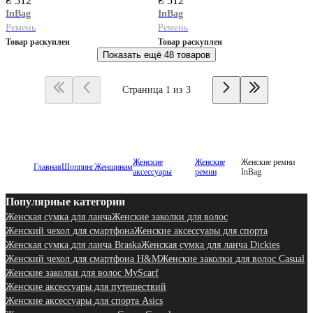
₴ 512
₴ 512
InBag
InBag
Ремень
Ремень
Товар раскуплен
Товар раскуплен
Показать ещё
48 товаров
Страница 1 из 3
Женские
Женские
Женские ремни
Главная
Шоппинг
Женщинам
аксессуары
ремни
InBag
Популярные категории
Женская сумка для ланча
Женские заколки для волос
Женский чехол для смартфона
Женские аксессуары для спорта
Женская сумка для ланча Braska
Женская сумка для ланча Dickies
Женский чехол для смартфона H&M
Женские заколки для волос Casual
Женские заколки для волос MyScarf
Женские аксессуары для путешествий
Женские аксессуары для спорта Asics