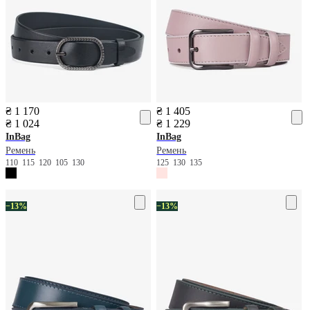
₴ 1 170
₴ 1 405
₴ 1 024
₴ 1 229
InBag
InBag
Ремень
Ремень
110
115
120
105
130
125
130
135
−13%
−13%