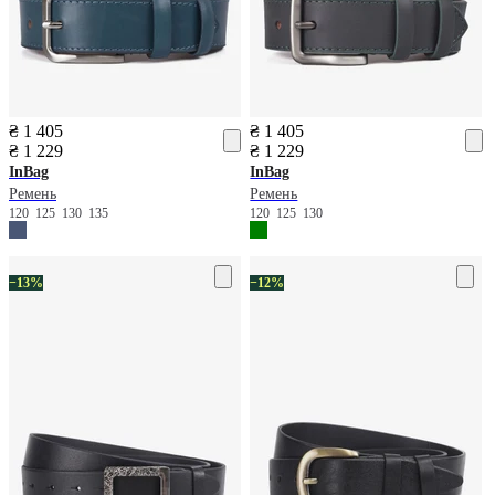
₴ 1 405
₴ 1 405
₴ 1 229
₴ 1 229
InBag
InBag
Ремень
Ремень
120
125
130
135
120
125
130
−13%
−12%