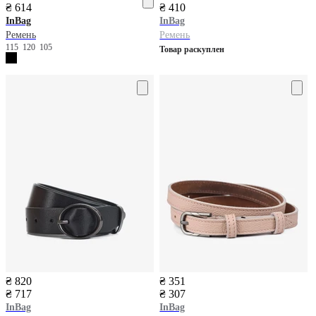
₴ 614
₴ 410
InBag
InBag
Ремень
Ремень
115
120
105
Товар раскуплен
₴ 820
₴ 351
₴ 717
₴ 307
InBag
InBag