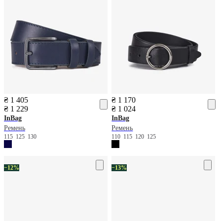
₴ 1 405
₴ 1 170
₴ 1 229
₴ 1 024
InBag
InBag
Ремень
Ремень
115
125
130
110
115
120
125
−12%
−13%