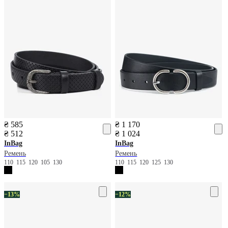
₴ 585
₴ 1 170
₴ 512
₴ 1 024
InBag
InBag
Ремень
Ремень
110
115
120
105
130
110
115
120
125
130
−13%
−12%