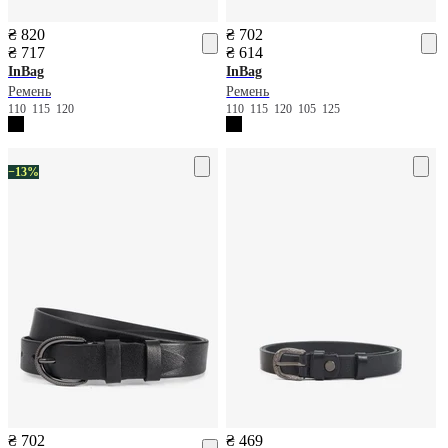
₴ 820
₴ 702
₴ 717
₴ 614
InBag
InBag
Ремень
Ремень
110
115
120
110
115
120
105
125
−13%
₴ 702
₴ 469