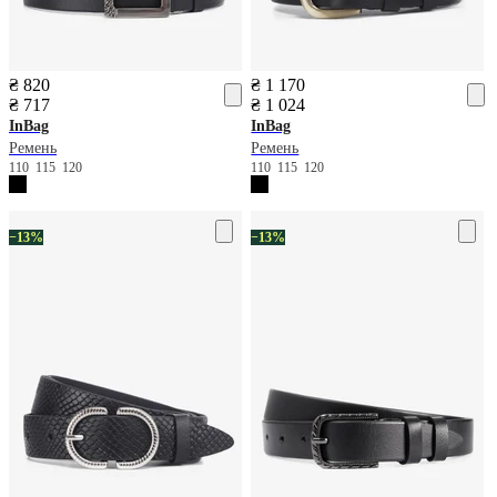
₴ 820
₴ 1 170
₴ 717
₴ 1 024
InBag
InBag
Ремень
Ремень
110
115
120
110
115
120
−13%
−13%