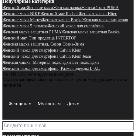
Популярные категории
Женский мат
Женские мячи
Женская чашка
Женский мат PUMA
Женские мячи NIKE
Женский мат Reebok
Женская чашка Hitec
Женские мячи Martes
Женская чашка Braska
Женская маска защитная
Женские мячи 5 размера
Женский чехол для смартфона
Женская маска защитная PUMA
Женская маска защитная Braska
Женский мат, Тип продавца INTERTOP
Женская маска защитная, Сезон Осень-Зима
Женский чехол для смартфона Calvin Klein
Женский чехол для смартфона Calvin Klein Jeans
Женская чашка, Материал подкладки Без подкладки
Женский чехол для смартфона, Размер одежды L-XL
Из INTERTOP покупать выгоднее
Мы отправляем вам только самые лучшие предложения для
шопинга
Женщинам
Мужчинам
Детям