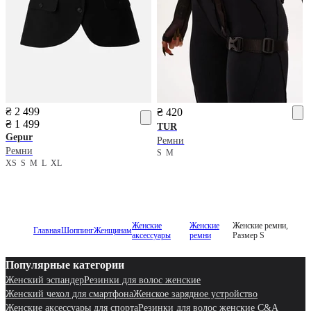
₴ 2 499
₴ 420
₴ 1 499
TUR
Gepur
Ремни
Ремни
S
M
XS
S
M
L
XL
Женские
Женские
Женские ремни,
Главная
Шоппинг
Женщинам
аксессуары
ремни
Размер S
Популярные категории
Женский эспандер
Резинки для волос женские
Женский чехол для смартфона
Женское зарядное устройство
Женские аксессуары для спорта
Резинки для волос женские C&A