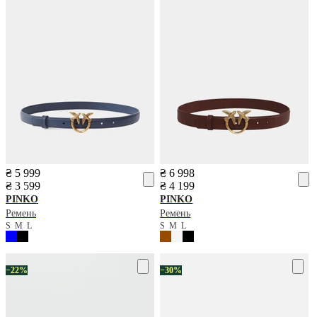
₴ 5 999
₴ 6 998
₴ 3 599
₴ 4 199
PINKO
PINKO
Ремень
Ремень
S
M
L
S
M
L
−22%
−30%