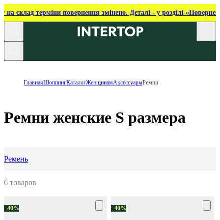
ку на склад терміни повернення змінено. Деталі - у розділі «Повернен
Главная
Шоппинг
Каталог
Женщинам
Аксессуары
Ремни
Ремни женские S размера
Ремень
6 товаров
−40%
−40%