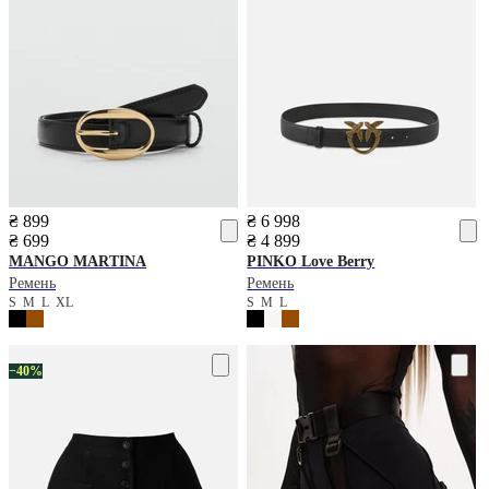
₴ 899
₴ 6 998
₴ 699
₴ 4 899
MANGO
MARTINA
PINKO
Love Berry
Ремень
Ремень
S
M
L
XL
S
M
L
−40%