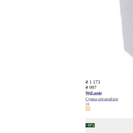
₴ 1 173
₴ 997
WeLassie
Сумка-органайзер
24
−10%