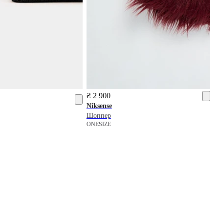
₴ 2 900
Niksense
Шоппер
ONESIZE