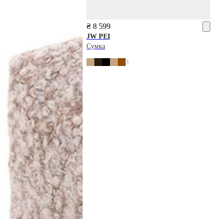
₴ 8 599
JW PEI
Сумка
3