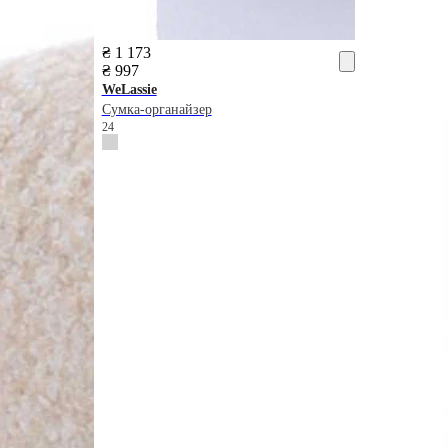
₴ 1 173
₴ 997
WeLassie
Сумка-органайзер
24