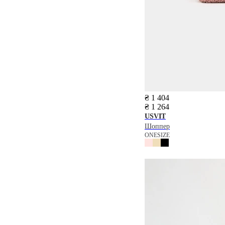
₴ 1 404
₴ 1 264
USVIT
Шоппер
ONESIZE