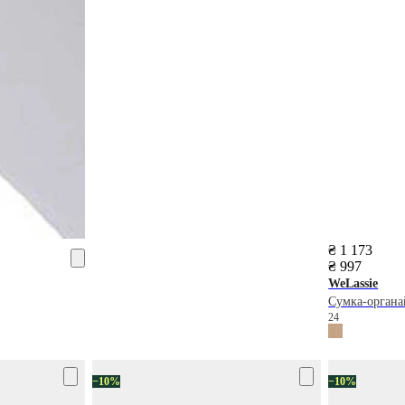
₴ 1 173
₴ 997
WeLassie
Сумка-органа
24
−10%
−10%