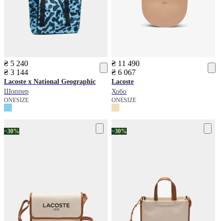
₴ 5 240
₴ 11 490
₴ 3 144
₴ 6 067
Lacoste
x National Geographic
Lacoste
Шоппер
Хобо
ONESIZE
ONESIZE
−30%
−30%