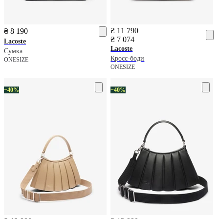
₴ 11 790
₴ 8 190
₴ 7 074
Lacoste
Lacoste
Сумка
Кросс-боди
ONESIZE
ONESIZE
−40%
−40%