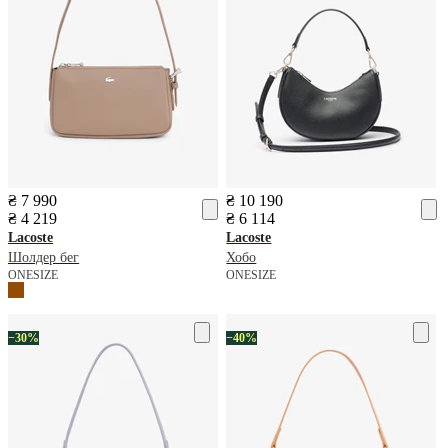
₴ 7 990
₴ 10 190
₴ 4 219
₴ 6 114
Lacoste
Lacoste
Шолдер бег
Хобо
ONESIZE
ONESIZE
−30%
−40%