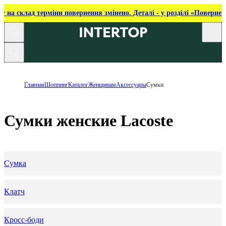
ку на склад терміни повернення змінено. Деталі - у розділі «Повернен
Главная
Шоппинг
Каталог
Женщинам
Аксессуары
Сумки
Сумки женские Lacoste
Сумка
Клатч
Кросс-боди