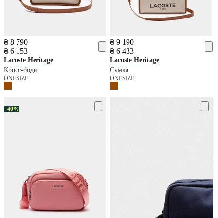
₴ 8 790
₴ 9 190
₴ 6 153
₴ 6 433
Lacoste
Heritage
Lacoste
Heritage
Кросс-боди
Сумка
ONESIZE
ONESIZE
−40%