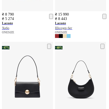
₴ 8 790
₴ 15 990
₴ 5 274
₴ 8 443
Lacoste
Lacoste
Хобо
Шолдер бег
ONESIZE
ONESIZE
−47%
−40%