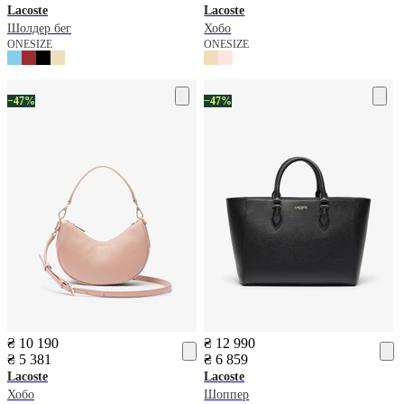
Lacoste
Lacoste
Шолдер бег
Хобо
ONESIZE
ONESIZE
−47%
−47%
₴ 10 190
₴ 12 990
₴ 5 381
₴ 6 859
Lacoste
Lacoste
Хобо
Шоппер