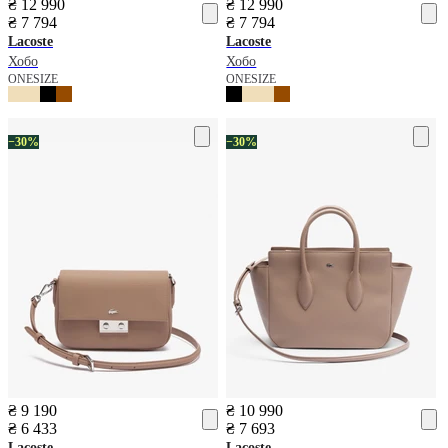
₴ 12 990
₴ 12 990
₴ 7 794
₴ 7 794
Lacoste
Lacoste
Хобо
Хобо
ONESIZE
ONESIZE
−30%
−30%
₴ 9 190
₴ 10 990
₴ 6 433
₴ 7 693
Lacoste
Lacoste