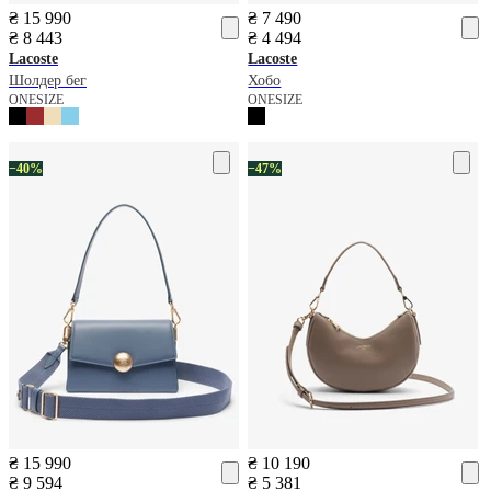
₴ 15 990
₴ 7 490
₴ 8 443
₴ 4 494
Lacoste
Lacoste
Шолдер бег
Хобо
ONESIZE
ONESIZE
−40%
−47%
₴ 15 990
₴ 10 190
₴ 9 594
₴ 5 381