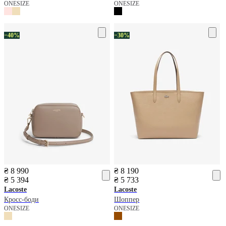
ONESIZE
ONESIZE
−40%
−30%
₴ 8 990
₴ 8 190
₴ 5 394
₴ 5 733
Lacoste
Lacoste
Кросс-боди
Шоппер
ONESIZE
ONESIZE