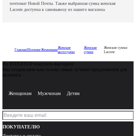
почтомат Новой Почты. Также выбранная сумка женская
Lacoste доступна к самовывозу из нашего магазина.
Женские
Женские
Женские сумки
Главная
Шоппинг
Женщинам
аксессуары
сумки
Lacoste
Из INTERTOP покупать выгоднее
Мы отправляем вам только самые лучшие предложения для
шопинга
Женщинам
Мужчинам
Детям
ПОКУПАТЕЛЮ
Доставка и оплата