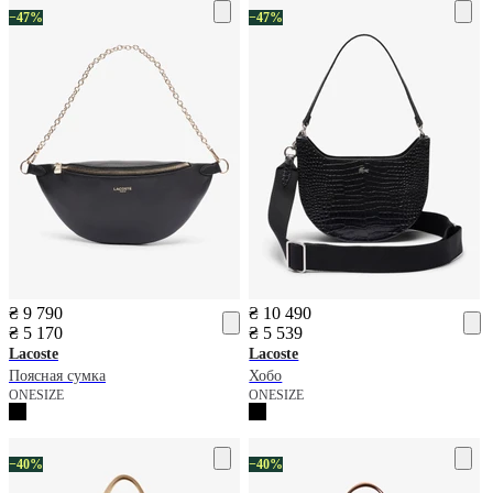
−47%
−47%
₴ 9 790
₴ 10 490
₴ 5 170
₴ 5 539
Lacoste
Lacoste
Поясная сумка
Хобо
ONESIZE
ONESIZE
−40%
−40%