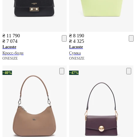
₴ 11 790
₴ 8 190
₴ 7 074
₴ 4 325
Lacoste
Lacoste
Кросс-боди
Сумка
ONESIZE
ONESIZE
−40%
−47%