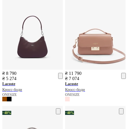
₴ 8 790
₴ 11 790
₴ 5 274
₴ 7 074
Lacoste
Lacoste
Кросс-боди
Кросс-боди
ONESIZE
ONESIZE
−40%
−40%