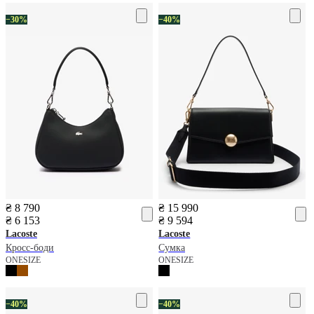
−30%
−40%
₴ 8 790
₴ 15 990
₴ 6 153
₴ 9 594
Lacoste
Lacoste
Кросс-боди
Сумка
ONESIZE
ONESIZE
−40%
−40%