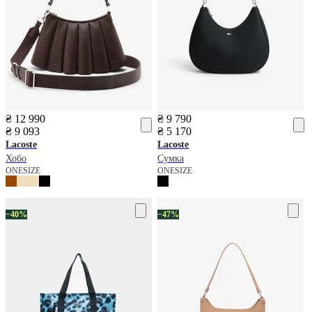
₴ 12 990
₴ 9 790
₴ 9 093
₴ 5 170
Lacoste
Lacoste
Хобо
Сумка
ONESIZE
ONESIZE
−40%
−47%