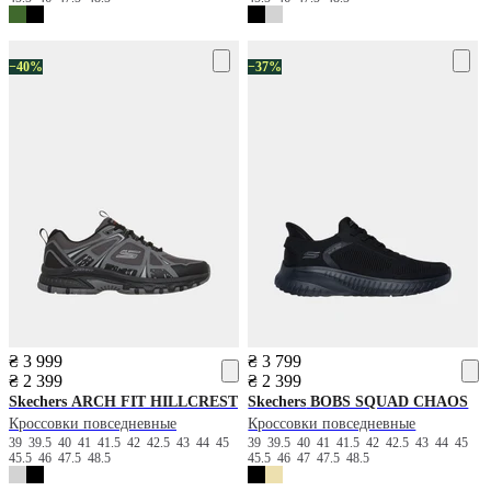
−40%
−37%
₴ 3 999
₴ 3 799
₴ 2 399
₴ 2 399
Skechers
ARCH FIT HILLCREST
Skechers
BOBS SQUAD CHAOS
Кроссовки повседневные
Кроссовки повседневные
39
39.5
40
41
41.5
42
42.5
43
44
45
39
39.5
40
41
41.5
42
42.5
43
44
45
45.5
46
47.5
48.5
45.5
46
47
47.5
48.5