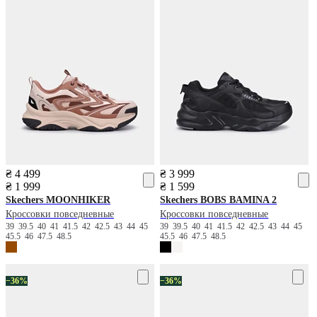
₴ 4 499
₴ 3 999
₴ 1 999
₴ 1 599
Skechers
MOONHIKER
Skechers
BOBS BAMINA 2
Кроссовки повседневные
Кроссовки повседневные
39
39.5
40
41
41.5
42
42.5
43
44
45
39
39.5
40
41
41.5
42
42.5
43
44
45
45.5
46
47.5
48.5
45.5
46
47.5
48.5
−36%
−36%