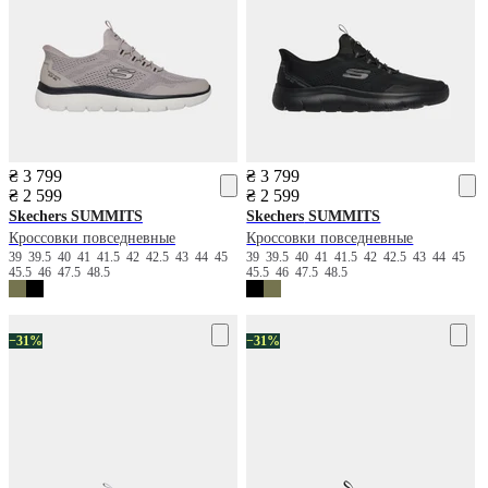
₴ 3 799
₴ 3 799
₴ 2 599
₴ 2 599
Skechers
SUMMITS
Skechers
SUMMITS
Кроссовки повседневные
Кроссовки повседневные
39
39.5
40
41
41.5
42
42.5
43
44
45
39
39.5
40
41
41.5
42
42.5
43
44
45
45.5
46
47.5
48.5
45.5
46
47.5
48.5
−31%
−31%