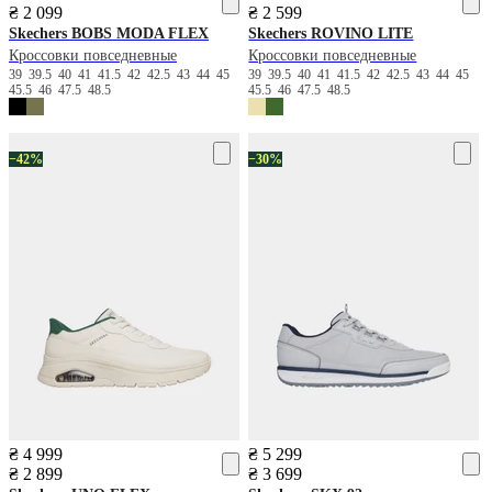
₴ 2 099
₴ 2 599
Skechers
BOBS MODA FLEX
Skechers
ROVINO LITE
Кроссовки повседневные
Кроссовки повседневные
39
39.5
40
41
41.5
42
42.5
43
44
45
39
39.5
40
41
41.5
42
42.5
43
44
45
45.5
46
47.5
48.5
45.5
46
47.5
48.5
−42%
−30%
₴ 4 999
₴ 5 299
₴ 2 899
₴ 3 699