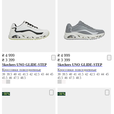
₴ 4 999
₴ 4 999
₴ 3 399
₴ 3 399
Skechers
UNO GLIDE-STEP
Skechers
UNO GLIDE-STEP
Кроссовки повседневные
Кроссовки повседневные
39
39.5
40
41
41.5
42
42.5
43
44
45
39
39.5
40
41
41.5
42
42.5
43
44
45
45.5
46
47.5
48.5
45.5
46
47.5
48.5
−31%
−31%