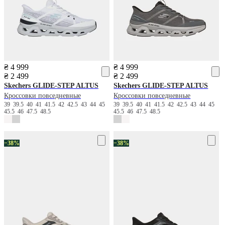
₴ 4 999
₴ 4 999
₴ 2 499
₴ 2 499
Skechers
GLIDE-STEP ALTUS
Skechers
GLIDE-STEP ALTUS
Кроссовки повседневные
Кроссовки повседневные
39
39.5
40
41
41.5
42
42.5
43
44
45
39
39.5
40
41
41.5
42
42.5
43
44
45
45.5
46
47.5
48.5
45.5
46
47.5
48.5
−38%
−38%