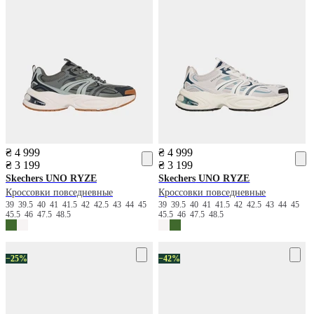
₴ 4 999
₴ 4 999
₴ 3 199
₴ 3 199
Skechers
UNO RYZE
Skechers
UNO RYZE
Кроссовки повседневные
Кроссовки повседневные
39
39.5
40
41
41.5
42
42.5
43
44
45
39
39.5
40
41
41.5
42
42.5
43
44
45
45.5
46
47.5
48.5
45.5
46
47.5
48.5
−25%
−42%