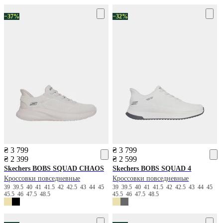
−37%
−32%
₴ 3 799
₴ 3 799
₴ 2 399
₴ 2 599
Skechers
BOBS SQUAD CHAOS
Skechers
BOBS SQUAD 4
Кроссовки повседневные
Кроссовки повседневные
39
39.5
40
41
41.5
42
42.5
43
44
45
39
39.5
40
41
41.5
42
42.5
43
44
45
45.5
46
47.5
48.5
45.5
46
47.5
48.5