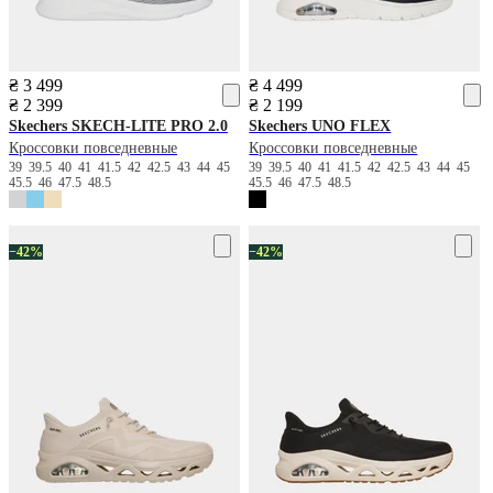
₴ 3 499
₴ 4 499
₴ 2 399
₴ 2 199
Skechers
SKECH-LITE PRO 2.0
Skechers
UNO FLEX
Кроссовки повседневные
Кроссовки повседневные
39
39.5
40
41
41.5
42
42.5
43
44
45
39
39.5
40
41
41.5
42
42.5
43
44
45
45.5
46
47.5
48.5
45.5
46
47.5
48.5
−42%
−42%