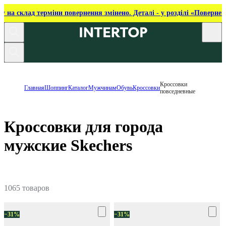
ку на склад терміни повернення змінено. Деталі - у розділі «Повернен
Кроссовки
Главная
Шоппинг
Каталог
Мужчинам
Обувь
Кроссовки
повседневные
Кроссовки для города
мужские Skechers
1065 товаров
−31%
−31%