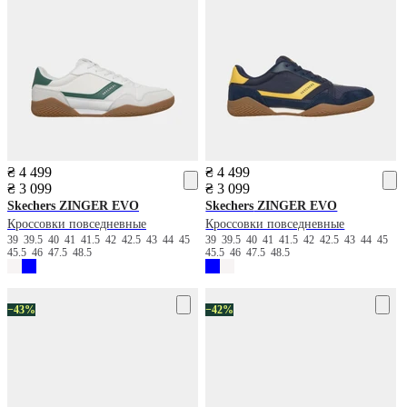
₴ 4 499
₴ 4 499
₴ 3 099
₴ 3 099
Skechers
ZINGER EVO
Skechers
ZINGER EVO
Кроссовки повседневные
Кроссовки повседневные
39
39.5
40
41
41.5
42
42.5
43
44
45
39
39.5
40
41
41.5
42
42.5
43
44
45
45.5
46
47.5
48.5
45.5
46
47.5
48.5
−43%
−42%