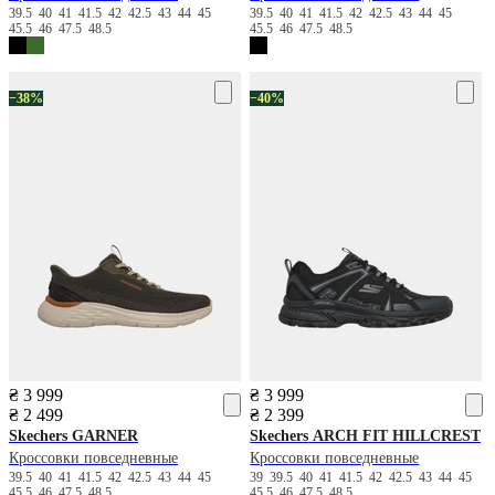
39.5
40
41
41.5
42
42.5
43
44
45
39.5
40
41
41.5
42
42.5
43
44
45
45.5
46
47.5
48.5
45.5
46
47.5
48.5
−38%
−40%
₴ 3 999
₴ 3 999
₴ 2 499
₴ 2 399
Skechers
GARNER
Skechers
ARCH FIT HILLCREST
Кроссовки повседневные
Кроссовки повседневные
39.5
40
41
41.5
42
42.5
43
44
45
39
39.5
40
41
41.5
42
42.5
43
44
45
45.5
46
47.5
48.5
45.5
46
47.5
48.5