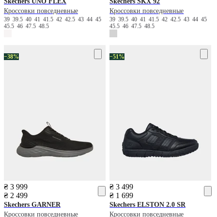
Skechers
UNO FLEX
Skechers
SKX 92
Кроссовки повседневные
Кроссовки повседневные
39
39.5
40
41
41.5
42
42.5
43
44
45
39
39.5
40
41
41.5
42
42.5
43
44
45
45.5
46
47.5
48.5
45.5
46
47.5
48.5
−38%
−51%
₴ 3 999
₴ 3 499
₴ 2 499
₴ 1 699
Skechers
GARNER
Skechers
ELSTON 2.0 SR
Кроссовки повседневные
Кроссовки повседневные