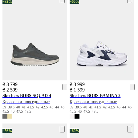
−32%
−60%
₴ 3 799
₴ 3 999
₴ 2 599
₴ 1 599
Skechers
BOBS SQUAD 4
Skechers
BOBS BAMINA 2
Кроссовки повседневные
Кроссовки повседневные
39
39.5
40
41
41.5
42
42.5
43
44
45
39
39.5
40
41
41.5
42
42.5
43
44
45
45.5
46
47.5
48.5
45.5
46
47.5
48.5
−56%
−60%