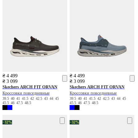
₴ 4 499
₴ 4 499
₴ 3 099
₴ 3 099
Skechers
ARCH FIT ORVAN
Skechers
ARCH FIT ORVAN
Кроссовки повседневные
Кроссовки повседневные
39.5
40
41
41.5
42
42.5
43
44
45
39.5
40
41
41.5
42
42.5
43
44
45
45.5
46
47.5
48.5
45.5
46
47.5
48.5
−32%
−32%