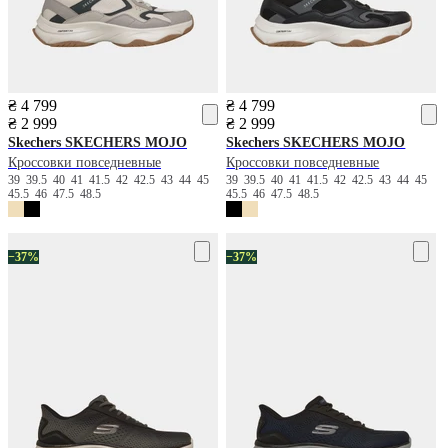
₴ 4 799
₴ 4 799
₴ 2 999
₴ 2 999
Skechers
SKECHERS MOJO
Skechers
SKECHERS MOJO
Кроссовки повседневные
Кроссовки повседневные
39
39.5
40
41
41.5
42
42.5
43
44
45
39
39.5
40
41
41.5
42
42.5
43
44
45
45.5
46
47.5
48.5
45.5
46
47.5
48.5
−37%
−37%