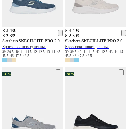
₴ 3 499
₴ 3 499
₴ 2 399
₴ 2 399
Skechers
SKECH-LITE PRO 2.0
Skechers
SKECH-LITE PRO 2.0
Кроссовки повседневные
Кроссовки повседневные
39
39.5
40
41
41.5
42
42.5
43
44
45
39
39.5
40
41
41.5
42
42.5
43
44
45
45.5
46
47.5
48.5
45.5
46
47.5
48.5
−31%
−51%