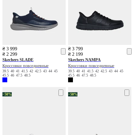
₴ 3 999
₴ 3 799
₴ 2 299
₴ 2 199
Skechers
SLADE
Skechers
NAMPA
Кроссовки повседневные
Кроссовки повседневные
39.5
40
41
41.5
42
42.5
43
44
45
39.5
40
41
41.5
42
42.5
43
44
45
45.5
46
47.5
48.5
45.5
46
47.5
48.5
−50%
−50%