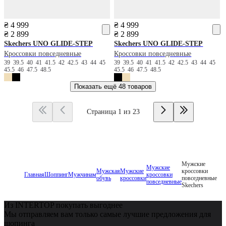
₴ 4 999
₴ 4 999
₴ 2 899
₴ 2 899
Skechers
UNO GLIDE-STEP
Skechers
UNO GLIDE-STEP
Кроссовки повседневные
Кроссовки повседневные
39
39.5
40
41
41.5
42
42.5
43
44
45
39
39.5
40
41
41.5
42
42.5
43
44
45
45.5
46
47.5
48.5
45.5
46
47.5
48.5
Показать ещё
48 товаров
Страница 1 из 23
Мужские
Мужские
Мужская
Мужские
кроссовки
Главная
Шоппинг
Мужчинам
кроссовки
обувь
кроссовки
повседневные
повседневные
Skechers
Из INTERTOP покупать выгоднее
Мы отправляем вам только самые лучшие предложения для
шопинга