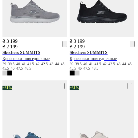
₴ 3 199
₴ 3 199
₴ 2 199
₴ 2 199
Skechers
SUMMITS
Skechers
SUMMITS
Кроссовки повседневные
Кроссовки повседневные
39
39.5
40
41
41.5
42
42.5
43
44
45
39
39.5
40
41
41.5
42
42.5
43
44
45
45.5
46
47.5
48.5
45.5
46
47.5
48.5
−31%
−31%