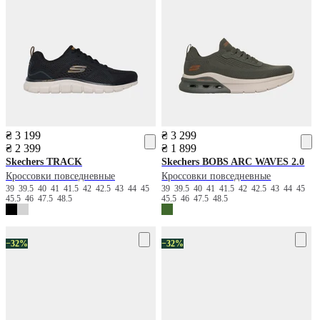
₴ 3 199
₴ 3 299
₴ 2 399
₴ 1 899
Skechers
TRACK
Skechers
BOBS ARC WAVES 2.0
Кроссовки повседневные
Кроссовки повседневные
39
39.5
40
41
41.5
42
42.5
43
44
45
39
39.5
40
41
41.5
42
42.5
43
44
45
45.5
46
47.5
48.5
45.5
46
47.5
48.5
−32%
−32%