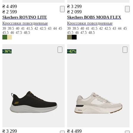
₴ 4 499
₴ 3 299
₴ 2 599
₴ 2 099
Skechers
ROVINO LITE
Skechers
BOBS MODA FLEX
Кроссовки повседневные
Кроссовки повседневные
39
39.5
40
41
41.5
42
42.5
43
44
45
39
39.5
40
41
41.5
42
42.5
43
44
45
45.5
46
47.5
48.5
45.5
46
47.5
48.5
−36%
−42%
₴ 3 299
₴ 4 499