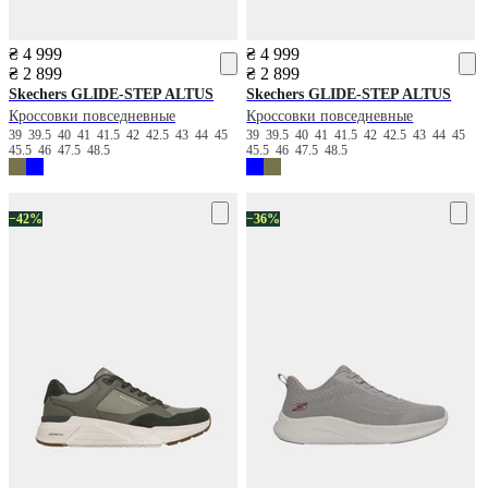
₴ 4 999
₴ 4 999
₴ 2 899
₴ 2 899
Skechers
GLIDE-STEP ALTUS
Skechers
GLIDE-STEP ALTUS
Кроссовки повседневные
Кроссовки повседневные
39
39.5
40
41
41.5
42
42.5
43
44
45
39
39.5
40
41
41.5
42
42.5
43
44
45
45.5
46
47.5
48.5
45.5
46
47.5
48.5
−42%
−36%