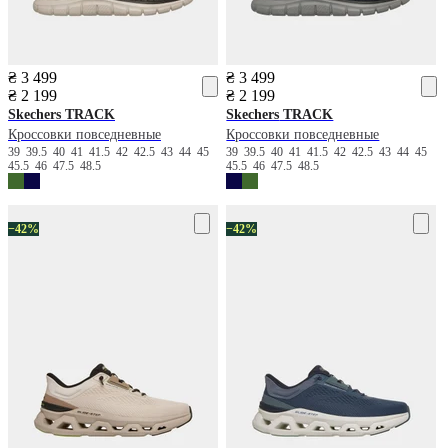
₴ 3 499
₴ 3 499
₴ 2 199
₴ 2 199
Skechers
TRACK
Skechers
TRACK
Кроссовки повседневные
Кроссовки повседневные
39
39.5
40
41
41.5
42
42.5
43
44
45
39
39.5
40
41
41.5
42
42.5
43
44
45
45.5
46
47.5
48.5
45.5
46
47.5
48.5
−42%
−42%