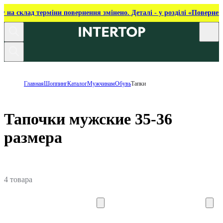
ку на склад терміни повернення змінено. Деталі - у розділі «Повернен
Главная
Шоппинг
Каталог
Мужчинам
Обувь
Тапки
Тапочки мужские 35-36
размера
4 товара