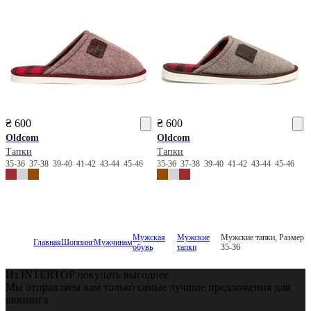
₴ 600
₴ 600
Oldcom
Oldcom
Тапки
Тапки
35-36
37-38
39-40
41-42
43-44
45-46
35-36
37-38
39-40
41-42
43-44
45-46
Мужская
Мужские
Мужские тапки, Размер
Главная
Шоппинг
Мужчинам
обувь
тапки
35-36
Из INTERTOP покупать выгоднее
Мы отправляем вам только самые лучшие предложения для
шопинга