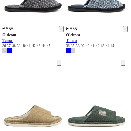
₴ 555
₴ 555
Oldcom
Oldcom
Тапки
Тапки
36-37
38-39
40-41
42-43
44-45
36-37
38-39
40-41
42-43
44-45