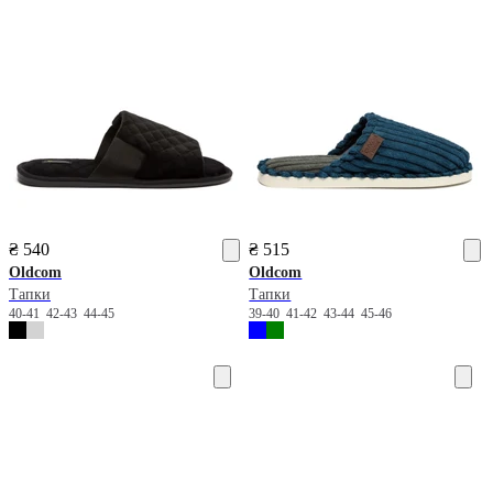
₴ 540
₴ 515
Oldcom
Oldcom
Тапки
Тапки
40-41
42-43
44-45
39-40
41-42
43-44
45-46