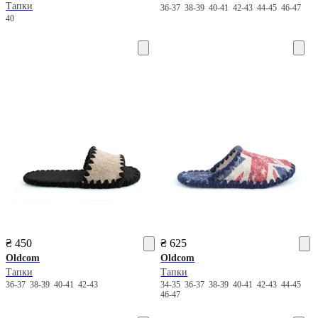
Тапки
36-37
38-39
40-41
42-43
44-45
46-47
40
₴ 450
₴ 625
Oldcom
Oldcom
Тапки
Тапки
36-37
38-39
40-41
42-43
34-35
36-37
38-39
40-41
42-43
44-45
46-47