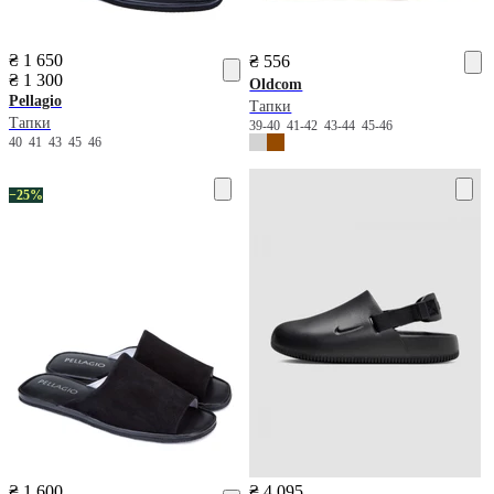
₴ 1 650
₴ 556
₴ 1 300
Oldcom
Pellagio
Тапки
Тапки
39-40
41-42
43-44
45-46
40
41
43
45
46
−25%
₴ 1 600
₴ 4 095