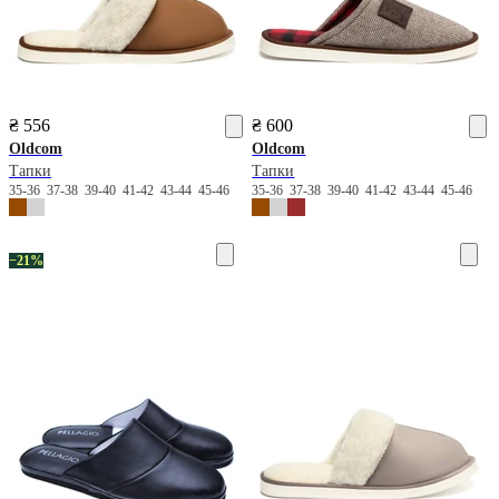
₴ 556
₴ 600
Oldcom
Oldcom
Тапки
Тапки
35-36
37-38
39-40
41-42
43-44
45-46
35-36
37-38
39-40
41-42
43-44
45-46
−21%