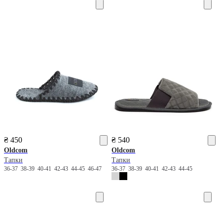
₴ 450
₴ 540
Oldcom
Oldcom
Тапки
Тапки
36-37
38-39
40-41
42-43
44-45
46-47
36-37
38-39
40-41
42-43
44-45