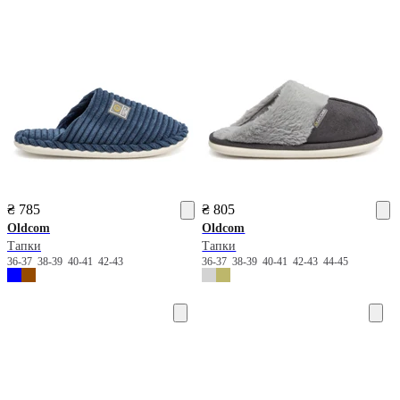
₴ 785
₴ 805
Oldcom
Oldcom
Тапки
Тапки
36-37
38-39
40-41
42-43
36-37
38-39
40-41
42-43
44-45