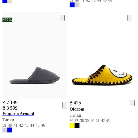
39
40
41
42
43
44
45
46
−50%
₴ 7 199
₴ 475
₴ 3 599
Oldcom
Emporio Armani
Тапки
Тапки
36-37
38-39
40-41
42-43
39
40
41
42
43
44
45
46