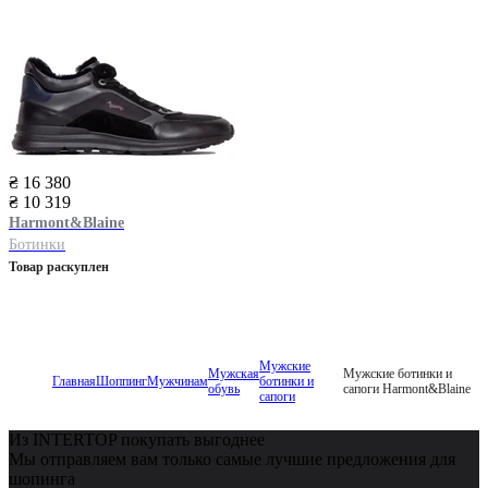
₴ 16 380
₴ 10 319
Harmont&Blaine
Ботинки
Товар раскуплен
Мужские
Мужская
Мужские ботинки и
Главная
Шоппинг
Мужчинам
ботинки и
обувь
сапоги Harmont&Blaine
сапоги
Из INTERTOP покупать выгоднее
Мы отправляем вам только самые лучшие предложения для
шопинга