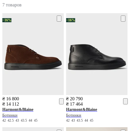
7 товаров
−16%
−16%
₴ 16 800
₴ 20 790
₴ 14 112
₴ 17 464
Harmont&Blaine
Harmont&Blaine
Ботинки
Ботинки
42
42.5
43
43.5
44
45
42
43
43.5
44
45