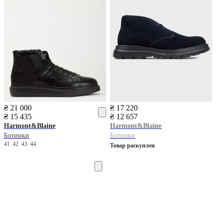
₴ 21 000
₴ 17 220
₴ 15 435
₴ 12 657
Harmont&Blaine
Harmont&Blaine
Ботинки
Ботинки
41
42
43
44
Товар раскуплен