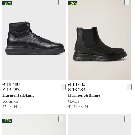
−26%
−26%
₴ 18 480
₴ 18 480
₴ 13 583
₴ 13 583
Harmont&Blaine
Harmont&Blaine
Ботинки
Челси
42
43
44
45
41
42
43
44
45
−27%