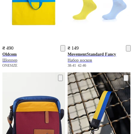
₴ 490
₴ 149
Oldcom
MovementStandard
Fancy
Шоппер
Набор носков
ONESIZE
38-41
42-46