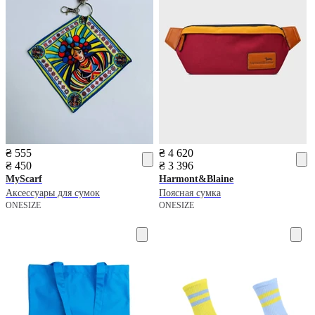
₴ 555
₴ 4 620
₴ 450
₴ 3 396
MyScarf
Harmont&Blaine
Аксессуары для сумок
Поясная сумка
ONESIZE
ONESIZE