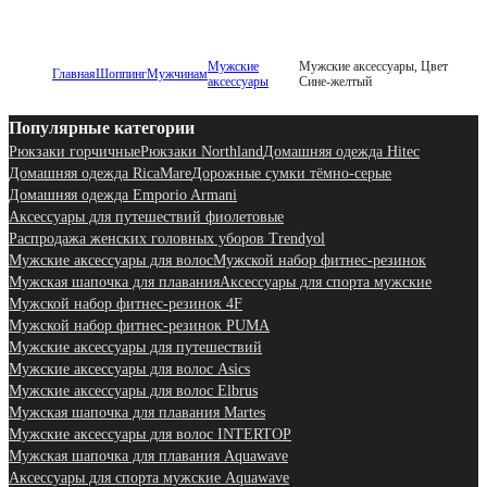
Мужские
Мужские аксессуары, Цвет
Главная
Шоппинг
Мужчинам
аксессуары
Сине-желтый
Популярные категории
Рюкзаки горчичные
Рюкзаки Northland
Домашняя одежда Hitec
Домашняя одежда RicaMare
Дорожные сумки тёмно-серые
Домашняя одежда Emporio Armani
Аксессуары для путешествий фиолетовые
Распродажа женских головных уборов Trendyol
Мужские аксессуары для волос
Мужской набор фитнес-резинок
Мужская шапочка для плавания
Аксессуары для спорта мужские
Мужской набор фитнес-резинок 4F
Мужской набор фитнес-резинок PUMA
Мужские аксессуары для путешествий
Мужские аксессуары для волос Asics
Мужские аксессуары для волос Elbrus
Мужская шапочка для плавания Martes
Мужские аксессуары для волос INTERTOP
Мужская шапочка для плавания Aquawave
Аксессуары для спорта мужские Aquawave