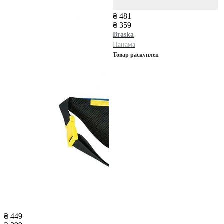
₴ 481
₴ 359
Braska
Панама
Товар раскуплен
₴ 449