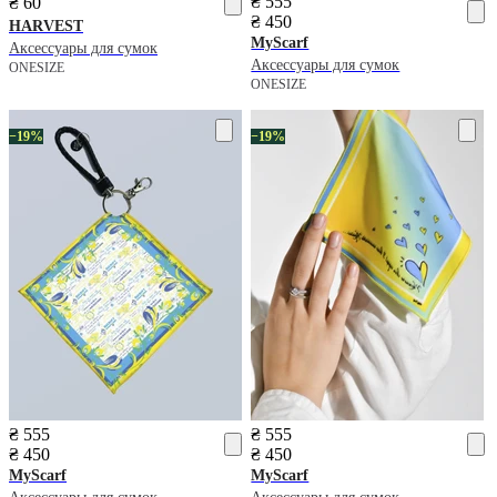
₴ 555
₴ 60
₴ 450
HARVEST
MyScarf
Аксессуары для сумок
Аксессуары для сумок
ONESIZE
ONESIZE
−19%
−19%
₴ 555
₴ 555
₴ 450
₴ 450
MyScarf
MyScarf