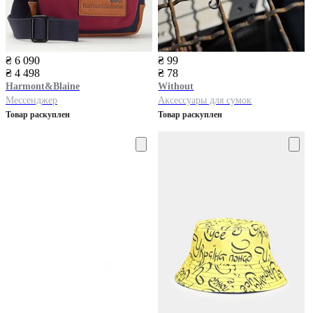
₴ 6 090
₴ 99
₴ 4 498
₴ 78
Harmont&Blaine
Without
Мессенджер
Аксессуары для сумок
Товар раскуплен
Товар раскуплен