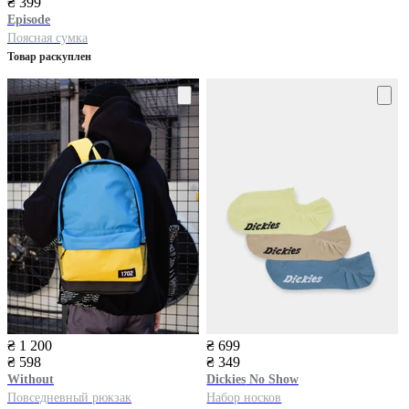
₴ 399
Episode
Поясная сумка
Товар раскуплен
₴ 1 200
₴ 699
₴ 598
₴ 349
Without
Dickies
No Show
Повседневный рюкзак
Набор носков