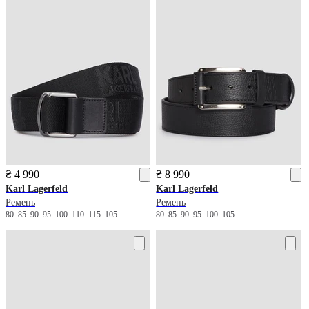
₴ 4 990
₴ 8 990
Karl Lagerfeld
Karl Lagerfeld
Ремень
Ремень
80
85
90
95
100
110
115
105
80
85
90
95
100
105