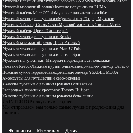
Мужские напульсники
Мужская бабочка C&A
Мужская бабочка Arber
Мужской массажный ролик
Мужские напульсники PUMA
Мужской кабель Marc O’Polo
Мужские напульсники adidas
Мужской чехол для наушников
Мужской мат, Гендер Мужское
Мужская бабочка, Стиль Casual
Мужской массажный ролик Martes
Мужской кабель, Цвет Тёмно-серый
Мужской чехол для наушников Braska
Мужской массажный ролик, Цвет Розовый
Мужской чехол для наушников Marc O’Polo
Мужской чехол для наушников, Стиль Sport
Мужские напульсники, Материал подкладки Без подкладки
Рюкзаки Reebok
Лыжные куртки оливковые
Домашняя одежда DeFacto
Поясные сумки терракотовые
Домашняя одежда YSABEL MORA
Аксессуары для путешествий серо-бежевые
Женские рубашки с длинным рукавом оливковые
Распродажа мужских кроссовок Tommy Hilfiger
Женские рубашки с длинным рукавом бело-синие
Из INTERTOP покупать выгоднее
Мы отправляем вам только самые лучшие предложения для
шопинга
Женщинам
Мужчинам
Детям