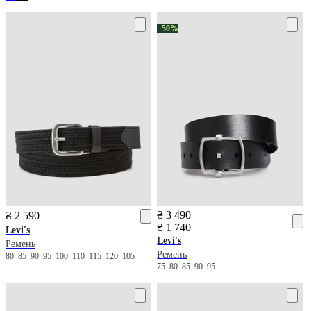
−50%
₴ 3 490
₴ 2 590
₴ 1 740
Levi's
Levi's
Ремень
Ремень
80
85
90
95
100
110
115
120
105
75
80
85
90
95