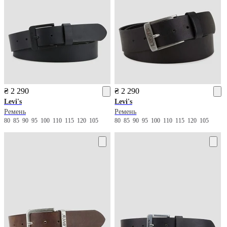
₴ 2 290
₴ 2 290
Levi's
Levi's
Ремень
Ремень
80
85
90
95
100
110
115
120
105
80
85
90
95
100
110
115
120
105