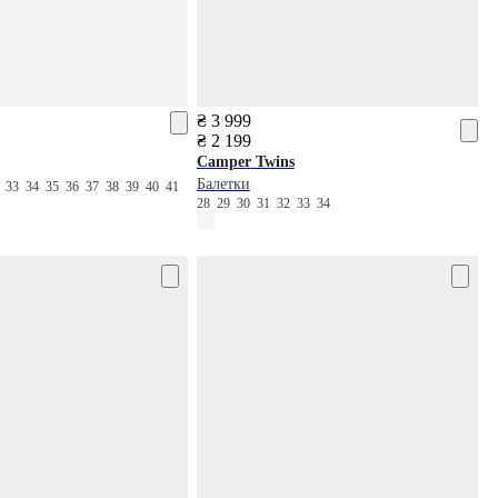
₴ 3 999
₴ 2 199
Camper
Twins
Балетки
2
33
34
35
36
37
38
39
40
41
28
29
30
31
32
33
34