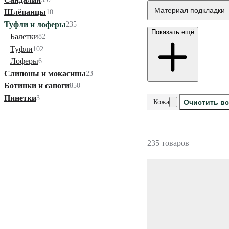
Материал подкладки
Шлёпанцы
10
Туфли и лоферы
235
Показать ещё
Балетки
82
Туфли
102
Лоферы
6
Слипоны и мокасины
23
Ботинки и сапоги
850
Пинетки
3
Кожа
Очистить в
235 товаров