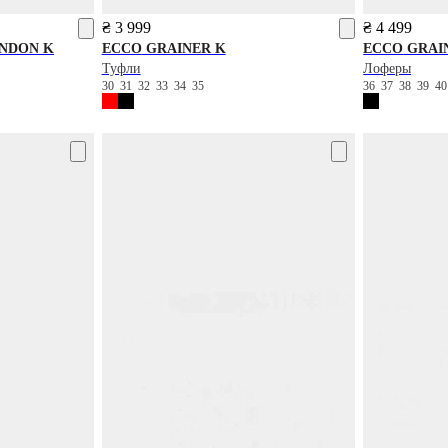
₴ 3 999
₴ 4 499
NDON K
ECCO
GRAINER K
ECCO
GRAI
Туфли
Лоферы
30
31
32
33
34
35
36
37
38
39
4