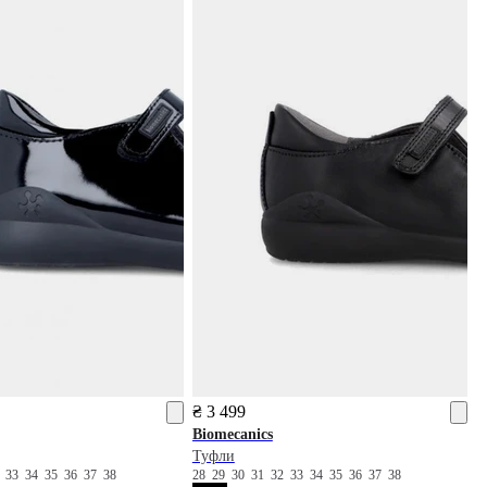
₴ 3 499
Biomecanics
Туфли
2
33
34
35
36
37
38
28
29
30
31
32
33
34
35
36
37
38