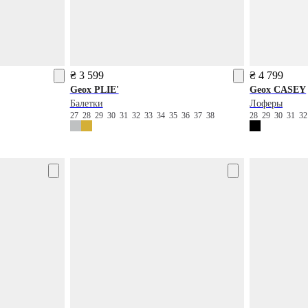
₴ 3 599
₴ 4 799
Geox
PLIE'
Geox
CASEY
Балетки
Лоферы
27
28
29
30
31
32
33
34
35
36
37
38
28
29
30
31
3