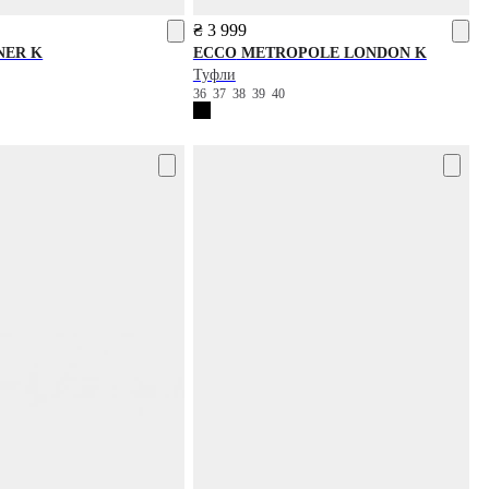
₴ 3 999
NER K
ECCO
METROPOLE LONDON K
Туфли
0
36
37
38
39
40