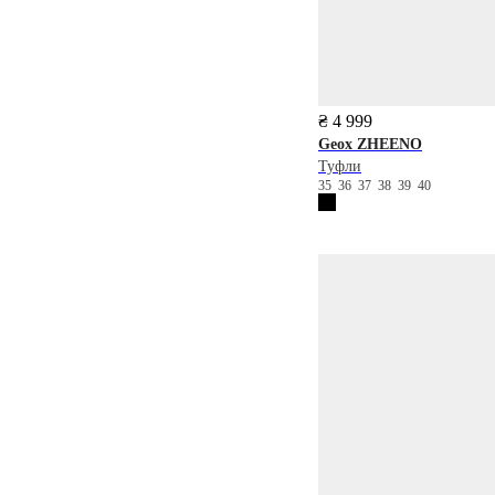
₴ 4 999
Geox
ZHEENO
Туфли
35
36
37
38
39
40