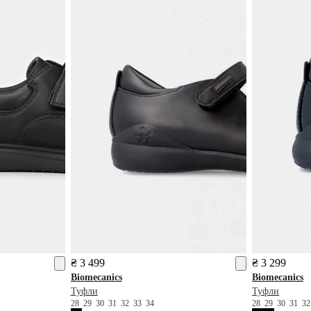
₴ 3 499
₴ 3 299
Biomecanics
Biomecanics
Туфли
Туфли
28
29
30
31
32
33
34
28
29
30
31
3