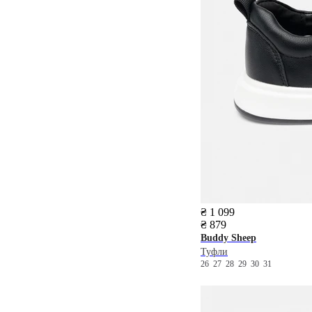
₴ 1 099
₴ 879
Buddy Sheep
Туфли
26
27
28
29
30
31