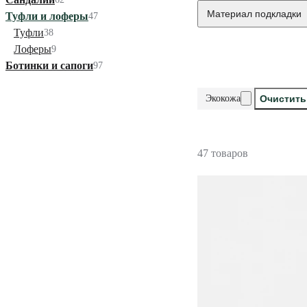
Материал подкладки
Туфли и лоферы
47
Туфли
38
Лоферы
9
Ботинки и сапоги
97
Экокожа
Очистить
47 товаров