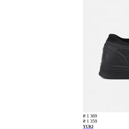
₴ 1 369
₴ 1 359
YUKI