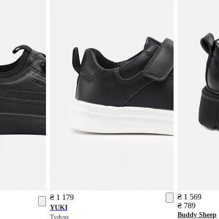
₴ 1 569
₴ 1 179
₴ 789
YUKI
Buddy Sheep
Туфли