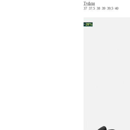
Туфли
37
37.5
38
39
39.5
40
−20%