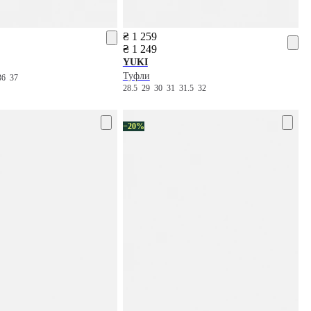
₴ 1 259
₴ 1 249
YUKI
Туфли
36
37
28.5
29
30
31
31.5
32
−20%