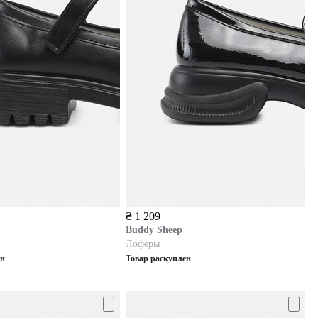
₴ 1 209
Buddy Sheep
Лоферы
ен
Товар раскуплен