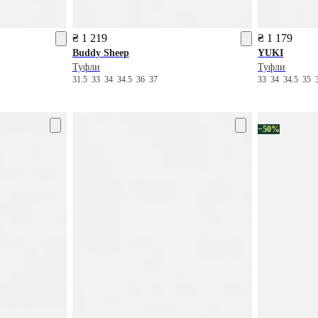
₴ 1 219
₴ 1 179
Buddy Sheep
YUKI
Туфли
Туфли
31.5
33
34
34.5
36
37
33
34
34.5
35
−50%