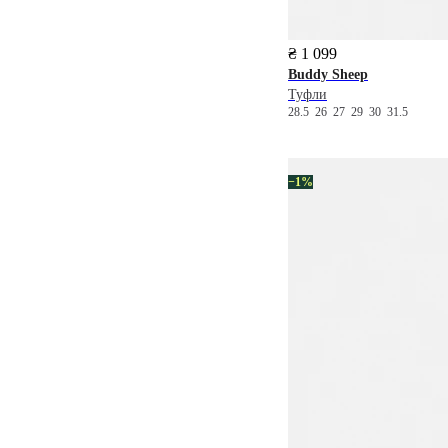
₴ 1 099
Buddy Sheep
Туфли
28.5
26
27
29
30
31.5
−1%