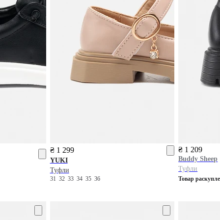
₴ 1 209
₴ 1 299
Buddy Sheep
YUKI
Туфли
Туфли
31
32
33
34
35
36
Товар раскупл