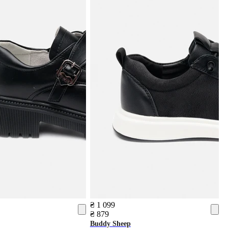
₴ 1 099
₴ 879
Buddy Sheep