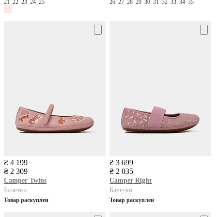
21
22
23
24
25
26
27
28
29
30
31
32
33
34
35
₴ 4 199
₴ 3 699
₴ 2 309
₴ 2 035
Camper
Twins
Camper
Right
Балетки
Балетки
Товар раскуплен
Товар раскуплен