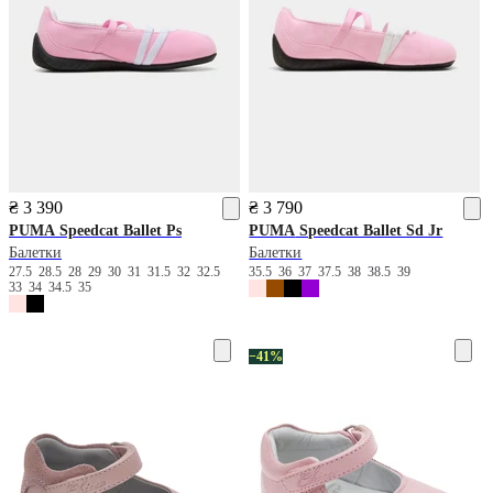
₴ 3 390
₴ 3 790
PUMA
Speedcat Ballet Ps
PUMA
Speedcat Ballet Sd Jr
Балетки
Балетки
27.5
28.5
28
29
30
31
31.5
32
32.5
35.5
36
37
37.5
38
38.5
39
33
34
34.5
35
−41%