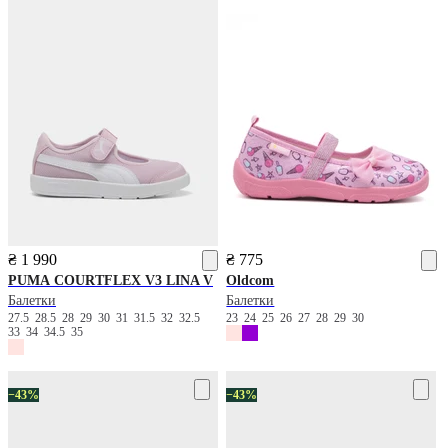
₴ 1 990
₴ 775
PUMA
COURTFLEX V3 LINA V
Oldcom
Балетки
Балетки
27.5
28.5
28
29
30
31
31.5
32
32.5
23
24
25
26
27
28
29
30
33
34
34.5
35
−43%
−43%