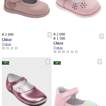
₴ 2 690
₴ 2 690
₴ 1 590
Chicco
Chicco
Туфли
Туфли
20
21
22
23
18
19
20
21
22
23
−70%
−30%