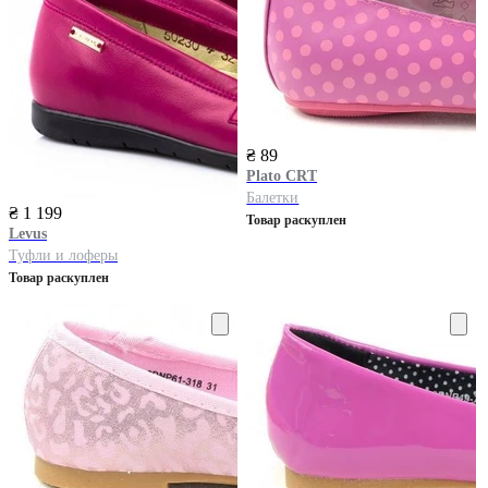
₴ 89
Plato CRT
Балетки
₴ 1 199
Товар раскуплен
Levus
Туфли и лоферы
Товар раскуплен