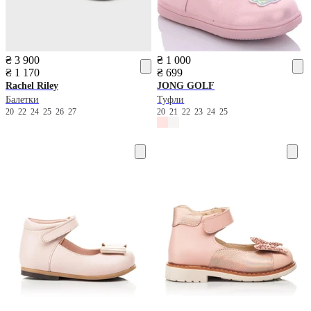
₴ 3 900
₴ 1 000
₴ 1 170
₴ 699
Rachel Riley
JONG GOLF
Балетки
Туфли
20
22
24
25
26
27
20
21
22
23
24
25