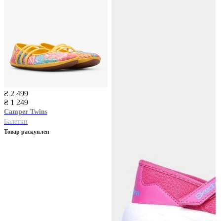
₴ 2 499
₴ 1 249
Camper
Twins
Балетки
Товар раскуплен