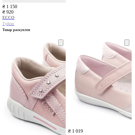
₴ 1 150
₴ 920
ECCO
Туфли
Товар раскуплен
₴ 1 019