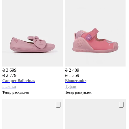
₴ 3 699
₴ 2 489
₴ 2 779
₴ 1 359
Camper
Ballerinas
Biomecanics
Балетки
Туфли
Товар раскуплен
Товар раскуплен