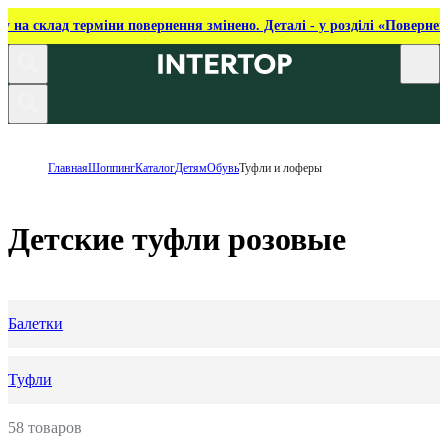
ку на склад терміни повернення змінено. Деталі - у розділі «Повернен
Главная
Шоппинг
Каталог
Детям
Обувь
Туфли и лоферы
Детские туфли розовые
Балетки
Туфли
58 товаров