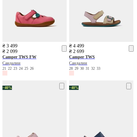
₴ 3 499
₴ 4 499
₴ 2 099
₴ 2 699
Camper
TWS FW
Camper
TWS
Сандалии
Сандалии
21
22
23
24
25
26
28
29
30
31
32
33
−40%
−40%