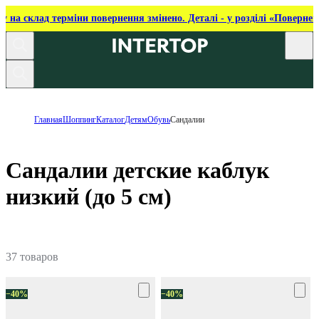
ку на склад терміни повернення змінено. Деталі - у розділі «Повернен
Главная
Шоппинг
Каталог
Детям
Обувь
Сандалии
Сандалии детские каблук
низкий (до 5 см)
37 товаров
−40%
−40%