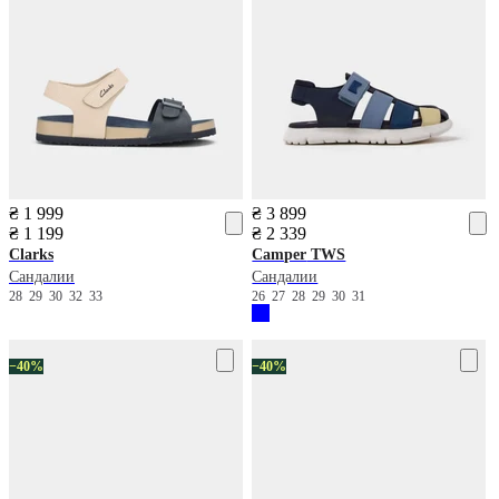
₴ 1 999
₴ 3 899
₴ 1 199
₴ 2 339
Clarks
Camper
TWS
Сандалии
Сандалии
28
29
30
32
33
26
27
28
29
30
31
−40%
−40%