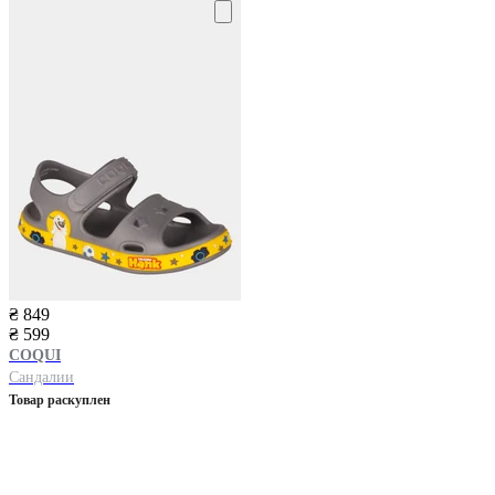
₴ 849
₴ 599
COQUI
Сандалии
Товар раскуплен