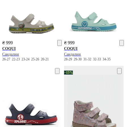
₴ 999
₴ 999
COQUI
COQUI
Сандалии
Сандалии
26-27
22-23
23-24
25-26
20-21
28-29
29-30
31-32
32-33
34-35
−15%