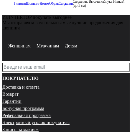
Сандалии, Высота каблука Низкий
Главная
Шоппинг
Детям
Обувь
Сандалии
(до 5 см)
Из INTERTOP покупать выгоднее
Мы отправляем вам только самые лучшие предложения для
шопинга
Женщинам
Мужчинам
Детям
ПОКУПАТЕЛЮ
Доставка и оплата
Возврат
Гарантии
Бонусная программа
Реферальная программа
Электронный уголок покупателя
Запись на макияж