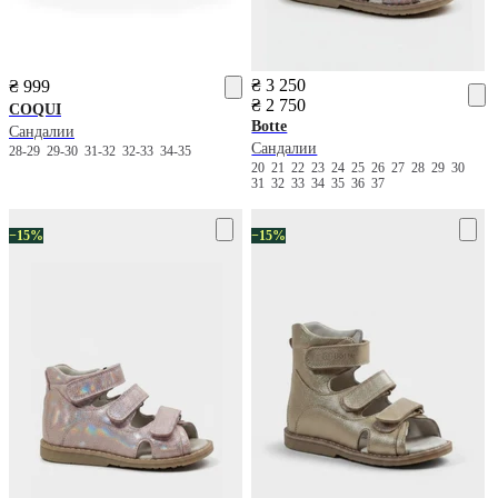
₴ 3 250
₴ 999
₴ 2 750
COQUI
Botte
Сандалии
Сандалии
28-29
29-30
31-32
32-33
34-35
20
21
22
23
24
25
26
27
28
29
30
31
32
33
34
35
36
37
−15%
−15%