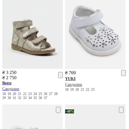
₴ 3 250
₴ 769
₴ 2 750
YUKI
Botte
Сандалии
Сандалии
18
19
20
21
22
23
18
19
20
21
22
23
24
25
26
27
28
29
30
31
32
33
34
35
36
37
−40%