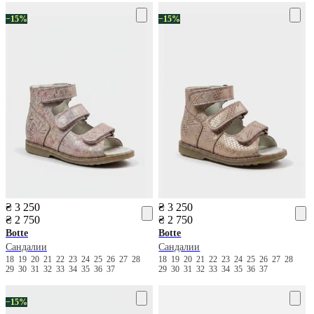
−15%
−15%
₴ 3 250
₴ 3 250
₴ 2 750
₴ 2 750
Botte
Botte
Сандалии
Сандалии
18
19
20
21
22
23
24
25
26
27
28
18
19
20
21
22
23
24
25
26
27
28
29
30
31
32
33
34
35
36
37
29
30
31
32
33
34
35
36
37
−15%