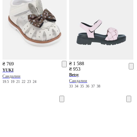
₴ 1 588
₴ 769
₴ 953
YUKI
Betsy
Сандалии
Сандалии
19.5
19
21
22
23
24
33
34
35
36
37
38