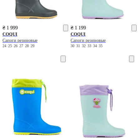
₴ 1 999
₴ 1 199
COQUI
COQUI
Сапоги резиновые
Сапоги резиновые
24
25
26
27
28
29
30
31
32
33
34
35