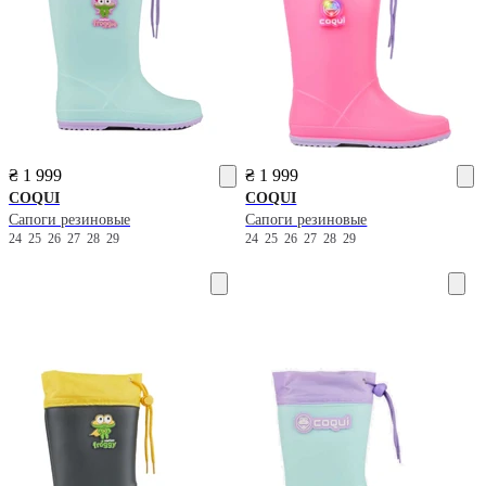
₴ 1 999
₴ 1 999
COQUI
COQUI
Сапоги резиновые
Сапоги резиновые
24
25
26
27
28
29
24
25
26
27
28
29