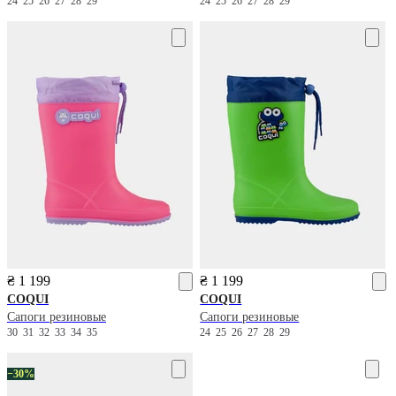
24
25
26
27
28
29
24
25
26
27
28
29
₴ 1 199
₴ 1 199
COQUI
COQUI
Сапоги резиновые
Сапоги резиновые
30
31
32
33
34
35
24
25
26
27
28
29
−30%