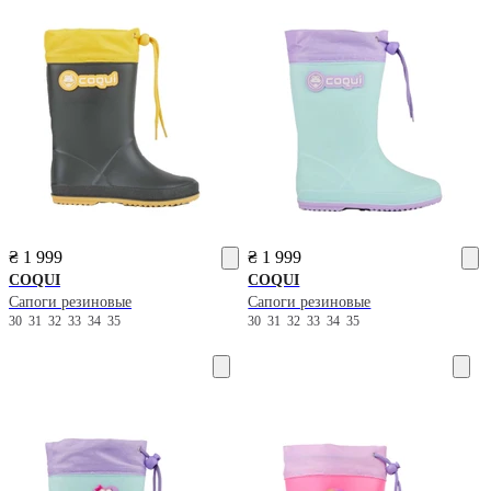
₴ 1 999
₴ 1 999
COQUI
COQUI
Сапоги резиновые
Сапоги резиновые
30
31
32
33
34
35
30
31
32
33
34
35