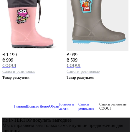
₴ 1 199
₴ 999
₴ 999
₴ 599
COQUI
COQUI
Сапоги резиновые
Сапоги резиновые
Товар раскуплен
Товар раскуплен
Ботинки и
Сапоги
Сапоги резиновые
Главная
Шоппинг
Детям
Обувь
сапоги
резиновые
COQUI
Из INTERTOP покупать выгоднее
Мы отправляем вам только самые лучшие предложения для
шопинга