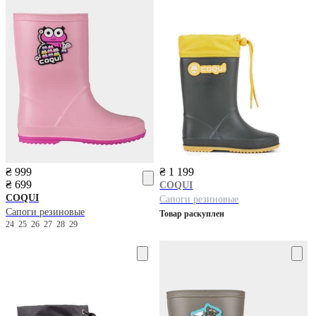
₴ 999
₴ 1 199
₴ 699
COQUI
COQUI
Сапоги резиновые
Сапоги резиновые
Товар раскуплен
24
25
26
27
28
29