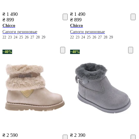
₴ 1 490
₴ 1 490
₴ 899
₴ 899
Chicco
Chicco
Сапоги резиновые
Сапоги резиновые
22
23
24
25
26
27
28
29
22
23
24
25
26
27
28
29
−40%
−40%
₴ 2 590
₴ 2 390