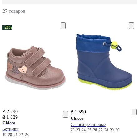
27 товаров
−20%
₴ 2 290
₴ 1 590
₴ 1 829
Chicco
Chicco
Сапоги резиновые
Ботинки
22
23
24
25
26
27
28
29
30
19
20
21
22
23