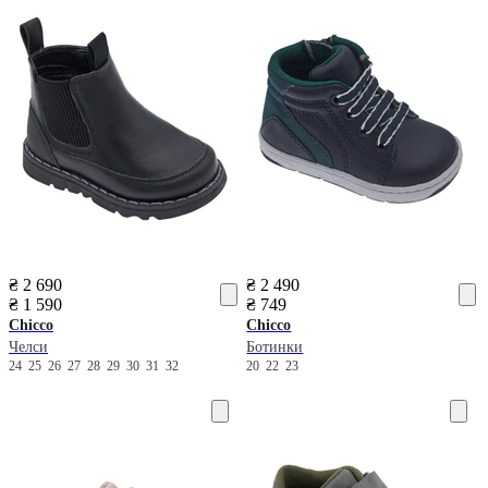
₴ 2 690
₴ 2 490
₴ 1 590
₴ 749
Chicco
Chicco
Челси
Ботинки
24
25
26
27
28
29
30
31
32
20
22
23