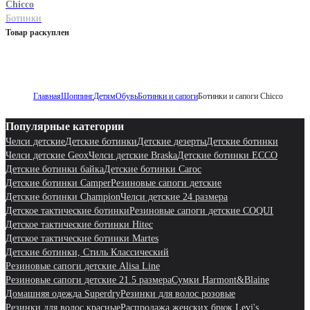
Chicco
Ботинки
Товар раскуплен
Главная
Шоппинг
Детям
Обувь
Ботинки и сапоги
Ботинки и сапоги Chicco
Популярные категории
Челси детские
Детские ботинки
Детские дезерты
Детские ботинки
Челси детские Geox
Челси детские Braska
Детские ботинки ECCO
Детские ботинки байка
Детские ботинки Caroc
Детские ботинки Camper
Резиновые сапоги детские
Детские ботинки Champion
Челси детские 24 размера
Детское тактические ботинки
Резиновые сапоги детские COQUI
Детское тактические ботинки Hitec
Детское тактические ботинки Martes
Детские ботинки, Стиль Классический
Резиновые сапоги детские Alisa Line
Резиновые сапоги детские 21.5 размера
Сумки Harmont&Blaine
Домашняя одежда Superdry
Резинки для волос розовые
Резинки для волос красные
Распродажа женских брюк Levi's