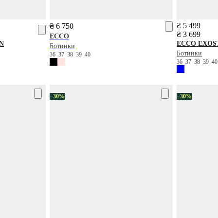
₴ 5 499
₴ 6 750
₴ 3 699
ECCO
N
ECCO
EXOST
Ботинки
Ботинки
36
37
38
39
40
36
37
38
39
4
−30%
−30%