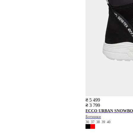
₴ 5 499
₴ 3 799
ECCO
URBAN SNOWBO
Ботинки
36
37
38
39
40