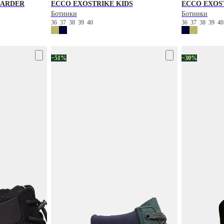
ARDER
ECCO
EXOSTRIKE KIDS
ECCO
EXOST
Ботинки
Ботинки
36
37
38
39
40
36
37
38
39
4
−51%
−30%