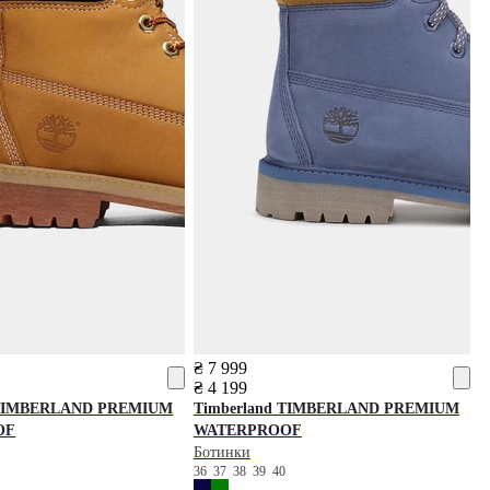
₴ 7 999
₴ 4 199
IMBERLAND PREMIUM
Timberland
TIMBERLAND PREMIUM
OF
WATERPROOF
Ботинки
0
36
37
38
39
40