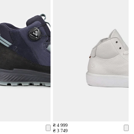
₴ 4 999
₴ 3 749