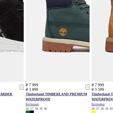
₴ 7 999
₴ 7 999
₴ 3 899
₴ 5 599
ARDER
Timberland
TIMBERLAND PREMIUM
Timberland
T
WATERPROOF
WATERPRO
Ботинки
Ботинки
36
37
38
39
40
36
37
38
39
4