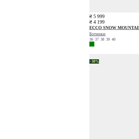
₴ 5 999
₴ 4 199
ECCO
SNOW MOUNTAI
Ботинки
36
37
38
39
40
−30%