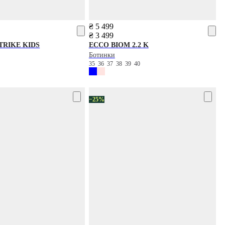
₴ 5 499
₴ 3 499
RIKE KIDS
ECCO
BIOM 2.2 K
Ботинки
0
35
36
37
38
39
40
−25%