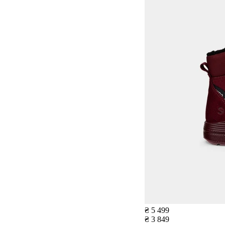
₴ 5 499
₴ 3 849