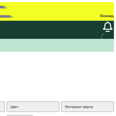
ня».
рнення».
Помощь
Цвет
Материал верха