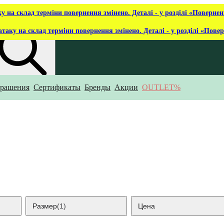
ку на склад терміни повернення змінено. Деталі - у розділі «Повернен
атаку на склад терміни повернення змінено. Деталі - у розділі «Пове
рашения
Сертификаты
Бренды
Акции
OUTLET%
то ты ищешь?
Размер
(1)
Цена