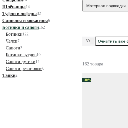
Материал подкладки
Шлёпанцы
14
Туфли и лоферы
32
Слипоны и мокасины
6
Ботинки и сапоги
162
Ботинки
122
Челси
7
39
Очистить все
Сапоги
3
Ботинки аутдор
10
Сапоги дутики
14
162 товара
Сапоги резиновые
6
Тапки
2
−30%