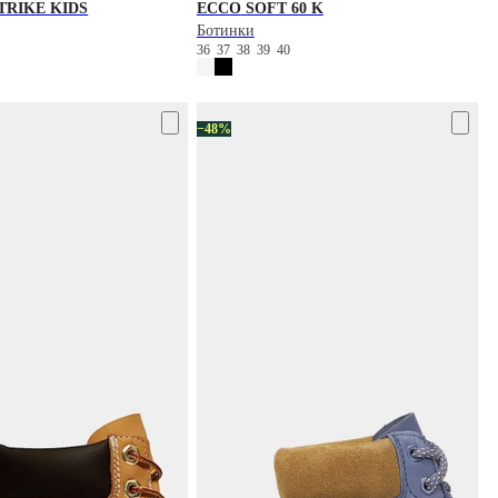
RIKE KIDS
ECCO
SOFT 60 K
Ботинки
0
36
37
38
39
40
−48%