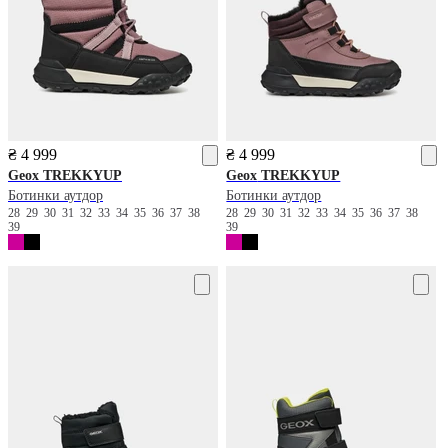
₴ 4 999
₴ 4 999
Geox
TREKKYUP
Geox
TREKKYUP
Ботинки аутдор
Ботинки аутдор
28
29
30
31
32
33
34
35
36
37
38
28
29
30
31
32
33
34
35
36
37
38
39
39