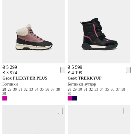
₴ 5 299
₴ 5 599
₴ 3 974
₴ 4 199
Geox
FLEXYPER PLUS
Geox
TREKKYUP
Ботинки
Ботинки аутдор
28
29
30
31
32
33
34
35
36
37
38
28
29
30
31
32
33
34
35
36
37
38
39
39