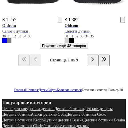
₴ 1 257
₴ 1 385
Oldcom
Oldcom
Сапоги дутики
Сапоги дутики
30
31
32
33
34
35
30
31
32
33
34
35
Показать ещё
48 товаров
Страница 1 из 9
Главная
Шоппинг
Детям
Обувь
Ботинки и сапоги
Ботинки и сапоги, Размер 30
Популярные категории
Челси детские
Дутики детские
Детские ботинки
Детские дезерты
Детские ботинки
Челси детские Geox
Детские ботинки Geox
Детские ботинки Keddo
Дутики детские Braska
Детские ботинки Braska
Детские ботинки Clarks
Резиновые сапоги детские