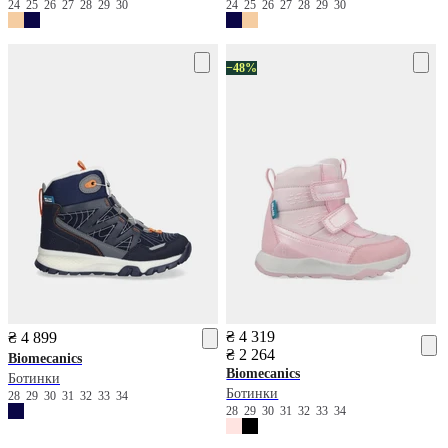
24
25
26
27
28
29
30
24
25
26
27
28
29
30
−48%
₴ 4 319
₴ 4 899
₴ 2 264
Biomecanics
Biomecanics
Ботинки
Ботинки
28
29
30
31
32
33
34
28
29
30
31
32
33
34