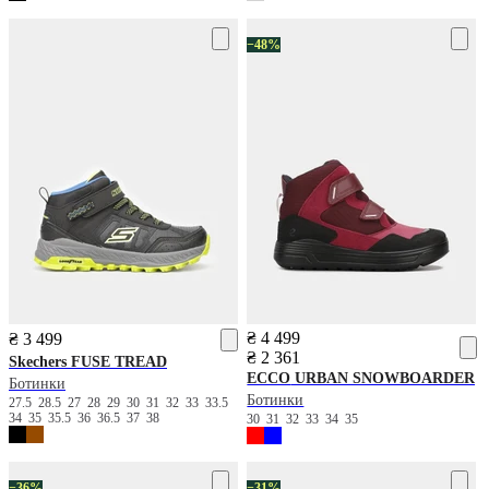
−48%
₴ 4 499
₴ 3 499
₴ 2 361
Skechers
FUSE TREAD
ECCO
URBAN SNOWBOARDER
Ботинки
Ботинки
27.5
28.5
27
28
29
30
31
32
33
33.5
34
35
35.5
36
36.5
37
38
30
31
32
33
34
35
−36%
−31%