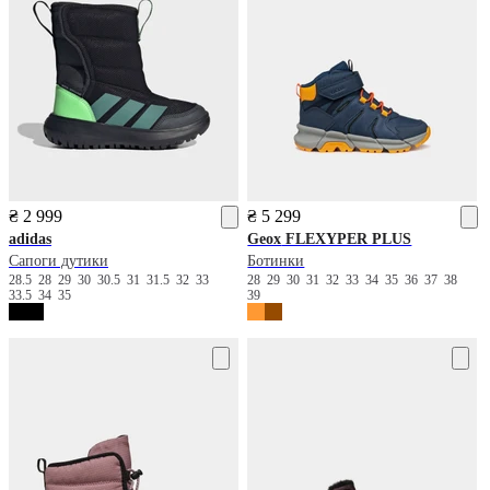
₴ 2 999
₴ 5 299
adidas
Geox
FLEXYPER PLUS
Сапоги дутики
Ботинки
28.5
28
29
30
30.5
31
31.5
32
33
28
29
30
31
32
33
34
35
36
37
38
33.5
34
35
39