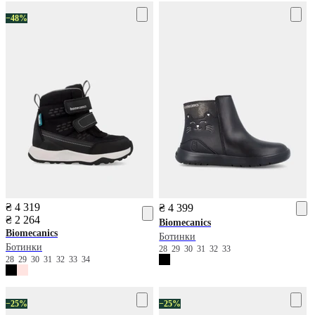
−48%
₴ 4 319
₴ 4 399
₴ 2 264
Biomecanics
Biomecanics
Ботинки
Ботинки
28
29
30
31
32
33
28
29
30
31
32
33
34
−25%
−25%