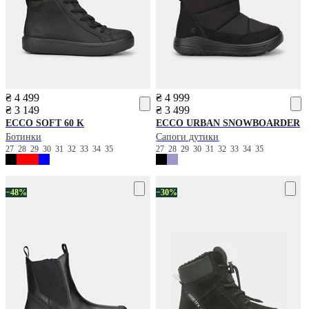
₴ 4 499
₴ 4 999
₴ 3 149
₴ 3 499
ECCO
SOFT 60 K
ECCO
URBAN SNOWBOARDER
Ботинки
Сапоги дутики
27
28
29
30
31
32
33
34
35
27
28
29
30
31
32
33
34
35
−48%
−30%