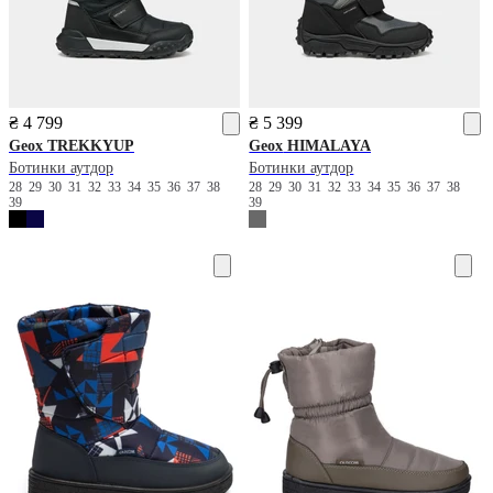
₴ 4 799
₴ 5 399
Geox
TREKKYUP
Geox
HIMALAYA
Ботинки аутдор
Ботинки аутдор
28
29
30
31
32
33
34
35
36
37
38
28
29
30
31
32
33
34
35
36
37
38
39
39