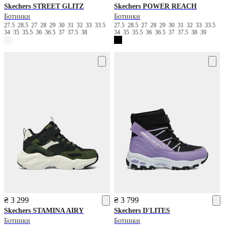
Skechers
STREET GLITZ
Skechers
POWER REACH
Ботинки
Ботинки
27.5
28.5
27
28
29
30
31
32
33
33.5
27.5
28.5
27
28
29
30
31
32
33
33.5
34
35
35.5
36
36.5
37
37.5
38
34
35
35.5
36
36.5
37
37.5
38
39
₴ 3 299
₴ 3 799
Skechers
STAMINA AIRY
Skechers
D'LITES
Ботинки
Ботинки