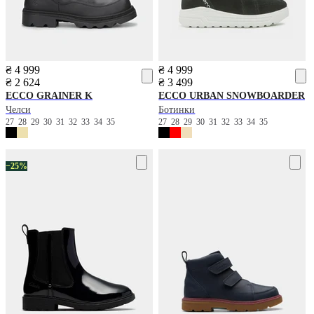
₴ 4 999
₴ 4 999
₴ 2 624
₴ 3 499
ECCO
GRAINER K
ECCO
URBAN SNOWBOARDER
Челси
Ботинки
27
28
29
30
31
32
33
34
35
27
28
29
30
31
32
33
34
35
−25%