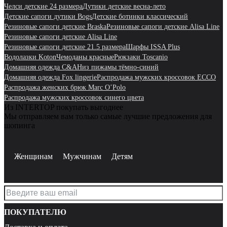
Челси детские 24 размера
Дутики детские весна-лето
Детские сапоги дутики Bogs
Детские ботинки классический
Резиновые сапоги детские Braska
Резиновые сапоги детские Alisa Line
Резиновые сапоги детские Alisa Line
Резиновые сапоги детские 21.5 размера
Шарфы ISSA Plus
Водолазки Koton
Чемоданы красные
Рюкзаки Toscanio
Домашняя одежда C&A
Низ пижамы тёмно-синий
Домашняя одежда Fox lingerie
Распродажа мужских кроссовок ECCO
Распродажа женских брюк Marc O’Polo
Распродажа мужских кроссовок синего цвета
Из INTERTOP покупать выгоднее
Мы отправляем вам только самые лучшие предложения для
шопинга
Женщинам
Мужчинам
Детям
ПОКУПАТЕЛЮ