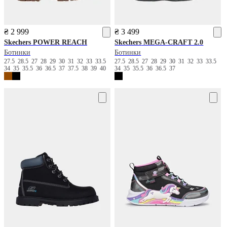
₴ 2 999
₴ 3 499
Skechers
POWER REACH
Skechers
MEGA-CRAFT 2.0
Ботинки
Ботинки
27.5
28.5
27
28
29
30
31
32
33
33.5
27.5
28.5
27
28
29
30
31
32
33
33.5
34
35
35.5
36
36.5
37
37.5
38
39
40
34
35
35.5
36
36.5
37