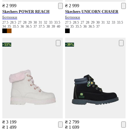
₴ 2 999
₴ 2 999
Skechers
POWER REACH
Skechers
UNICORN CHASER
Ботинки
Ботинки
27.5
28.5
27
28
29
30
31
32
33
33.5
27.5
28.5
27
28
29
30
31
32
33
33.5
34
35
35.5
36
36.5
37
37.5
38
39
40
34
35
35.5
36
36.5
37
−53%
−39%
₴ 3 199
₴ 2 799
₴ 1 499
₴ 1 699