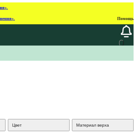
ня».
рнення».
Помощь
Цвет
Материал верха