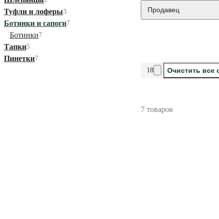
Продавец
Туфли и лоферы
3
Ботинки и сапоги
7
Ботинки
7
Тапки
5
Пинетки
7
18
Очистить все
7 товаров