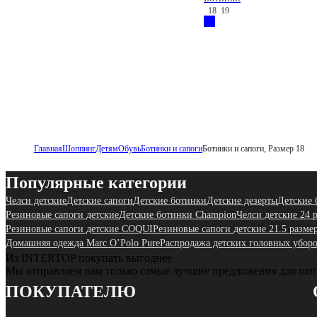
18
19
Главная
Шоппинг
Детям
Обувь
Ботинки и сапоги
Ботинки и сапоги, Размер 18
Популярные категории
Челси детские
Детские сапоги
Детские ботинки
Детские дезерты
Детские 
Резиновые сапоги детские
Детские ботинки Champion
Челси детские 24 
Резиновые сапоги детские COQUI
Резиновые сапоги детские 21.5 разме
Домашняя одежда Marc O’Polo Pure
Распродажа детских головных убо
Из INTERTOP покупать выгоднее
Мы отправляем вам только самые лучшие предложения для шо
ПОКУПАТЕЛЮ