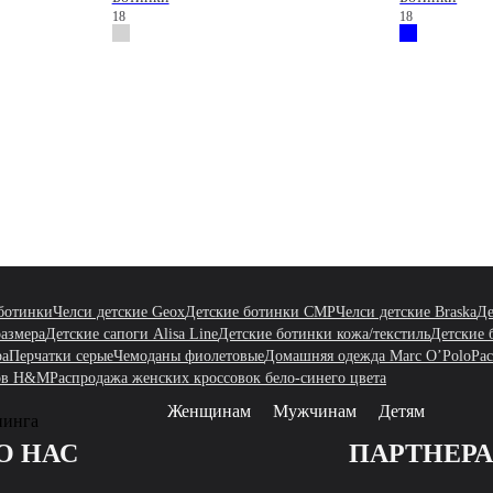
18
18
ботинки
Челси детские Geox
Детские ботинки CMP
Челси детские Braska
Де
размера
Детские сапоги Alisa Line
Детские ботинки кожа/текстиль
Детские 
ра
Перчатки серые
Чемоданы фиолетовые
Домашняя одежда Marc O’Polo
Ра
ров H&M
Распродажа женских кроссовок бело-синего цвета
Женщинам
Мужчинам
Детям
пинга
О НАС
ПАРТНЕР