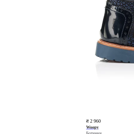
₴ 2 960
Woopy
Ботинки