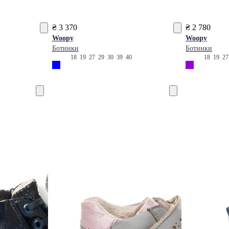
₴ 3 370
₴ 2 780
Woopy
Woopy
Ботинки
Ботинки
18
19
27
29
30
39
40
18
19
2