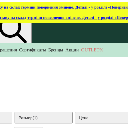
ку на склад терміни повернення змінено. Деталі - у розділі «Повернен
атаку на склад терміни повернення змінено. Деталі - у розділі «Пове
рашения
Сертификаты
Бренды
Акции
OUTLET%
то ты ищешь?
Размер
(1)
Цена