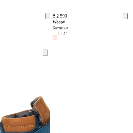
₴ 2 590
Woopy
Ботинки
7
18
27