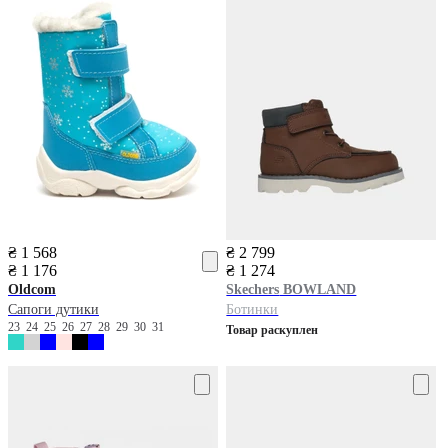
₴ 1 568
₴ 2 799
₴ 1 176
₴ 1 274
Oldcom
Skechers
BOWLAND
Сапоги дутики
Ботинки
23
24
25
26
27
28
29
30
31
Товар раскуплен