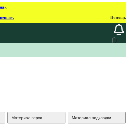
ня».
рнення».
Помощь
Материал верха
Материал подкладки