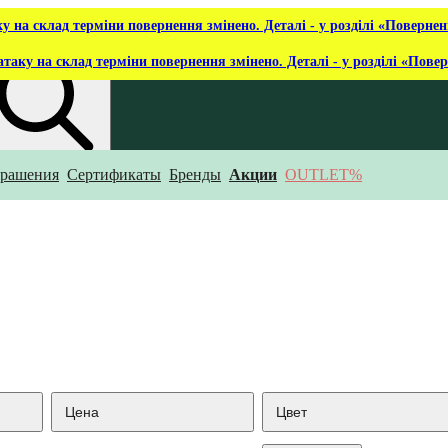
ку на склад терміни повернення змінено. Деталі - у розділі «Повернен
атаку на склад терміни повернення змінено. Деталі - у розділі «Пове
рашения
Сертификаты
Бренды
Акции
OUTLET%
то ты ищешь?
Цена
Цвет