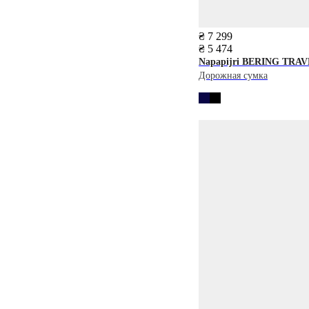
₴ 7 299
₴ 5 474
Napapijri
BERING TRAV
Дорожная сумка