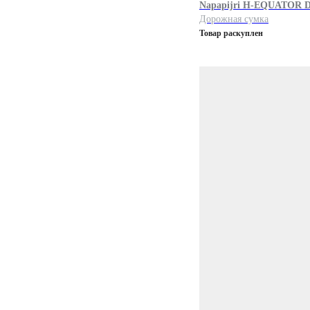
Napapijri
H-EQUATOR 
Дорожная сумка
Товар раскуплен