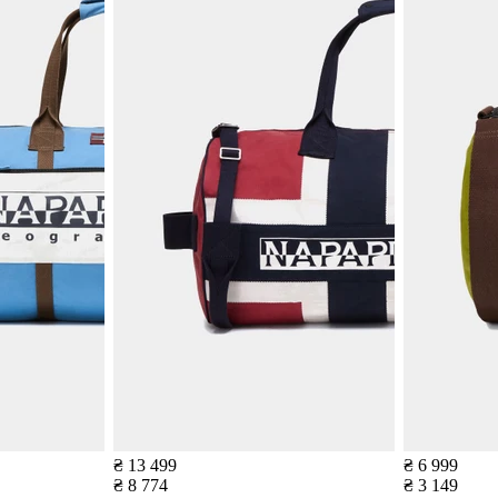
₴ 13 499
₴ 6 999
₴ 8 774
₴ 3 149