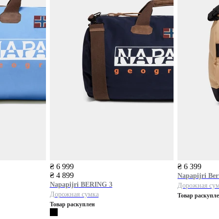
₴ 6 999
₴ 6 399
₴ 4 899
Napapijri
Ber
Napapijri
BERING 3
Дорожная су
Дорожная сумка
Товар раскупл
Товар раскуплен