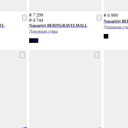
₴ 7 299
₴ 6 999
₴ 4 744
Napapijri
BE
EL
Napapijri
BERINGRAVELMALL
Дорожная су
Дорожная сумка