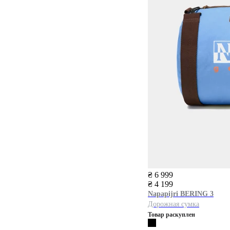
₴ 6 999
₴ 4 199
Napapijri
BERING 3
Дорожная сумка
Товар раскуплен