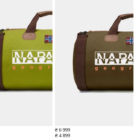
₴ 6 999
₴ 4 899