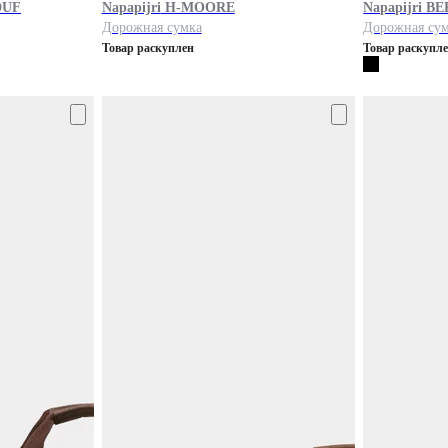
DUF
Napapijri
H-MOORE
Napapijri
BE
Дорожная сумка
Дорожная су
Товар раскуплен
Товар раскупл