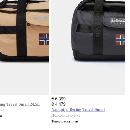
₴ 6 399
₴ 4 479
ing Travel Small 24,5L
Napapijri
Bering Travel Small
мка
Дорожная сумка
ен
Товар раскуплен