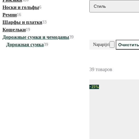
Стиль
Носки и гольфы
6
Ремни
16
Шарфы и платки
33
Кошельки
19
Дорожные сумки и чемоданы
39
Дорожная сумка
39
Napapijri
Очистить
39 товаров
−25%