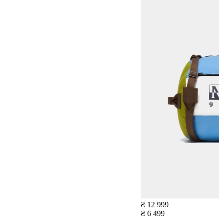
₴ 12 999
₴ 6 499