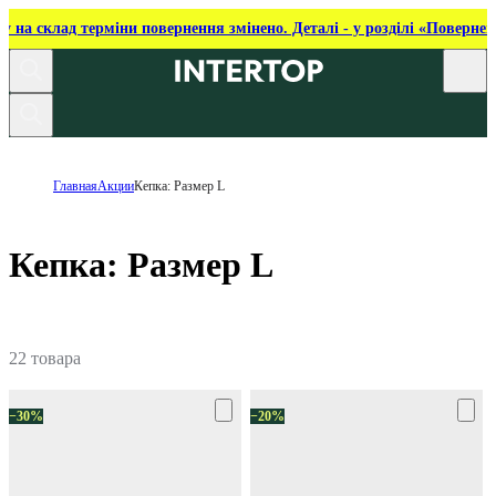
ку на склад терміни повернення змінено. Деталі - у розділі «Повернен
Главная
Акции
Кепка: Размер L
Кепка: Размер L
22 товара
−30%
−20%