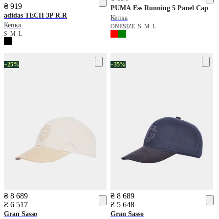
₴ 919
PUMA
Ess Running 5 Panel Cap
adidas
TECH 3P R.R
Кепка
Кепка
ONESIZE
S
M
L
S
M
L
−25%
−35%
₴ 8 689
₴ 8 689
₴ 6 517
₴ 5 648
Gran Sasso
Gran Sasso