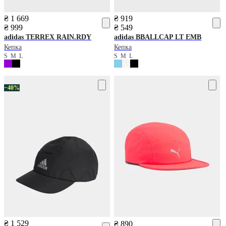
₴ 1 669
₴ 919
₴ 999
₴ 549
adidas
TERREX RAIN.RDY
adidas
BBALLCAP LT EMB
Кепка
Кепка
S
M
L
S
M
L
−40%
₴ 1 529
₴ 890