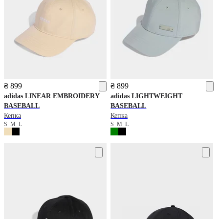
₴ 899
₴ 899
adidas
LINEAR EMBROIDERY
adidas
LIGHTWEIGHT
BASEBALL
BASEBALL
Кепка
Кепка
S
M
L
S
M
L