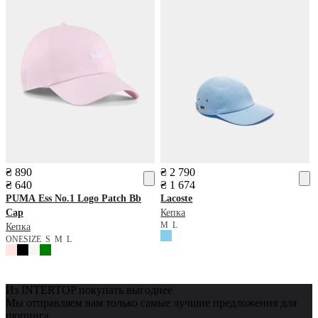
₴ 890
₴ 2 790
₴ 640
₴ 1 674
PUMA
Ess No.1 Logo Patch Bb
Lacoste
Cap
Кепка
M
L
Кепка
ONESIZE
S
M
L
Из INTERTOP покупать выгоднее
Мы отправляем вам только самые лучшие предложения для
шопинга