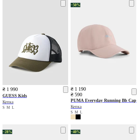
−50%
₴ 1 190
₴ 1 990
₴ 590
GUESS Kids
PUMA
Everyday Running Bb Cap
Кепка
Кепка
S
M
L
S
M
L
−28%
−40%