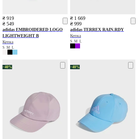
₴ 919
₴ 1 669
₴ 549
₴ 999
adidas
EMBROIDERED LOGO
adidas
TERREX RAIN.RDY
LIGHTWEIGHT B
Кепка
S
M
L
Кепка
S
M
L
−40%
−40%