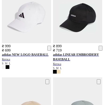
₴ 999
₴ 899
₴ 699
₴ 719
adidas
NEW LOGO BASEBALL
adidas
LINEAR EMBROIDERY
Кепка
BASEBALL
S
M
L
Кепка
S
M
L