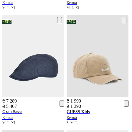
Кепка
Кепка
M
L
XL
M
L
XL
−25%
−30%
₴ 7 289
₴ 1 990
₴ 5 467
₴ 1 390
Gran Sasso
GUESS Kids
Кепка
Кепка
M
L
XL
S
M
L