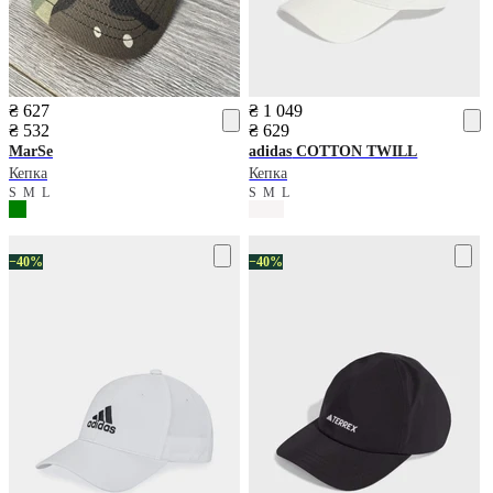
₴ 627
₴ 1 049
₴ 532
₴ 629
MarSe
adidas
COTTON TWILL
Кепка
Кепка
S
M
L
S
M
L
−40%
−40%