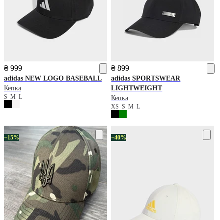
₴ 999
₴ 899
adidas
NEW LOGO BASEBALL
adidas
SPORTSWEAR
Кепка
LIGHTWEIGHT
S
M
L
Кепка
XS
S
M
L
−15%
−40%